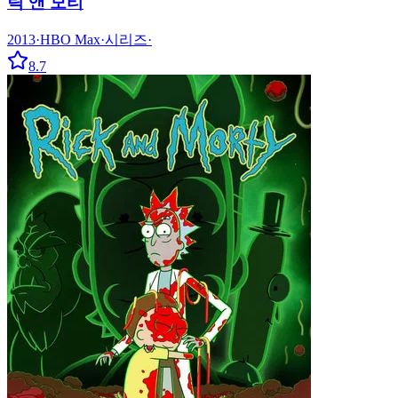
릭 앤 모티
2013
·
HBO Max
·
시리즈
·
8.7