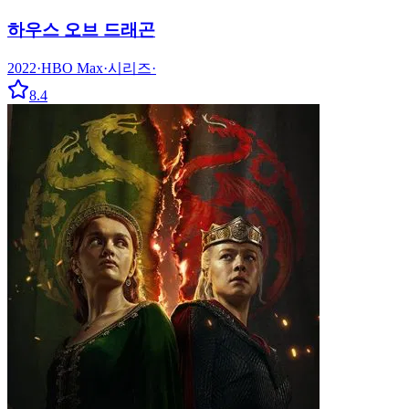
하우스 오브 드래곤
2022
·
HBO Max
·
시리즈
·
8.4