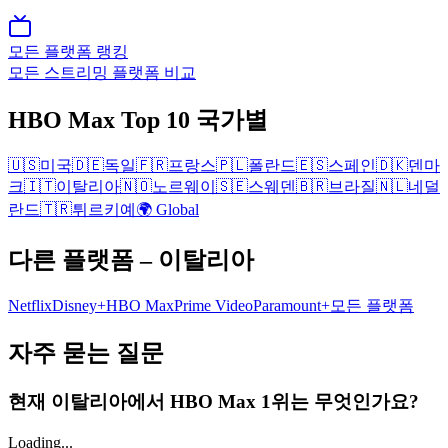
모든 플랫폼 랭킹
모든 스트리밍 플랫폼 비교
HBO Max
Top 10
국가별
🇺🇸
미국
🇩🇪
독일
🇫🇷
프랑스
🇵🇱
폴란드
🇪🇸
스페인
🇩🇰
덴마
크
🇮🇹
이탈리아
🇳🇴
노르웨이
🇸🇪
스웨덴
🇧🇷
브라질
🇳🇱
네덜
란드
🇹🇷
튀르키예
🌍 Global
다른 플랫폼
– 이탈리아
Netflix
Disney+
HBO Max
Prime Video
Paramount+
모든 플랫폼
자주 묻는 질문
현재 이탈리아에서 HBO Max 1위는 무엇인가요?
Loading...