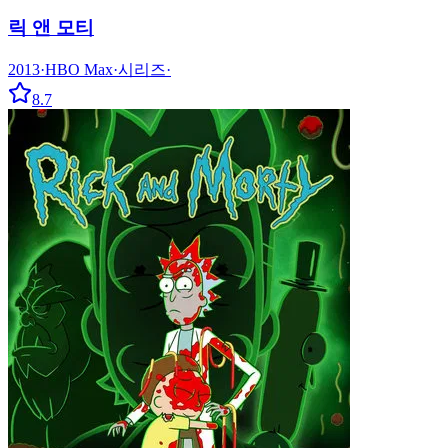
릭 앤 모티
2013
·
HBO Max
·
시리즈
·
8.7