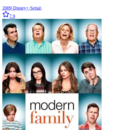
2009
·
Disney+
·
Serial
·
7.9