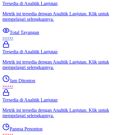
Tersedia di Analitik Lanjutan
Metrik ini tersedia dengan Analitik Lanjutan. Klik untuk
mempelajari selengkapnya.
Total Tayangan
••••••
Tersedia di Analitik Lanjutan
Metrik ini tersedia dengan Analitik Lanjutan. Klik untuk
mempelajari selengkapnya.
Jam Ditonton
••••••
Tersedia di Analitik Lanjutan
Metrik ini tersedia dengan Analitik Lanjutan. Klik untuk
mempelajari selengkapnya.
Pangsa Penonton
••••••