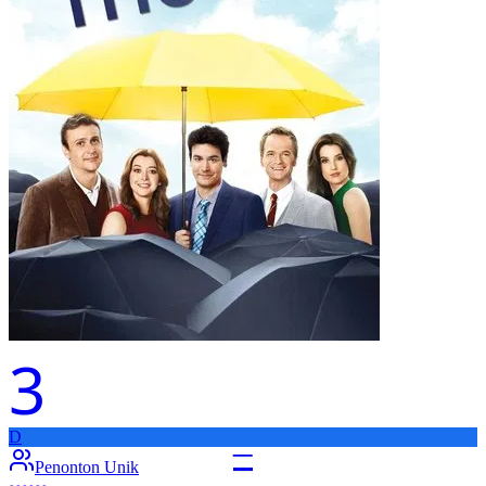
3
D
–
Penonton Unik