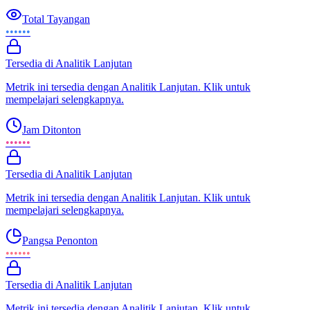
Total Tayangan
••••••
Tersedia di Analitik Lanjutan
Metrik ini tersedia dengan Analitik Lanjutan. Klik untuk
mempelajari selengkapnya.
Jam Ditonton
••••••
Tersedia di Analitik Lanjutan
Metrik ini tersedia dengan Analitik Lanjutan. Klik untuk
mempelajari selengkapnya.
Pangsa Penonton
••••••
Tersedia di Analitik Lanjutan
Metrik ini tersedia dengan Analitik Lanjutan. Klik untuk