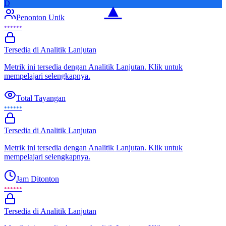
D
▲
Penonton Unik
••••••
Tersedia di Analitik Lanjutan
Metrik ini tersedia dengan Analitik Lanjutan. Klik untuk
mempelajari selengkapnya.
Total Tayangan
••••••
Tersedia di Analitik Lanjutan
Metrik ini tersedia dengan Analitik Lanjutan. Klik untuk
mempelajari selengkapnya.
Jam Ditonton
••••••
Tersedia di Analitik Lanjutan