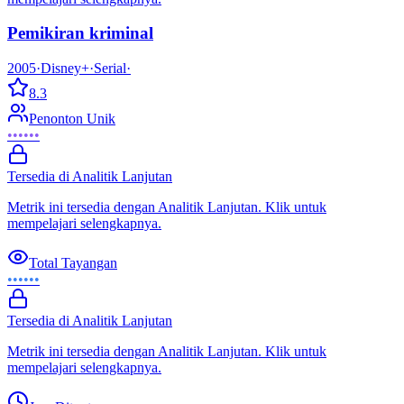
Pemikiran kriminal
2005
·
Disney+
·
Serial
·
8.3
Penonton Unik
••••••
Tersedia di Analitik Lanjutan
Metrik ini tersedia dengan Analitik Lanjutan. Klik untuk
mempelajari selengkapnya.
Total Tayangan
••••••
Tersedia di Analitik Lanjutan
Metrik ini tersedia dengan Analitik Lanjutan. Klik untuk
mempelajari selengkapnya.