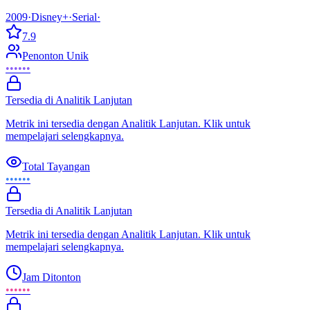
2009
·
Disney+
·
Serial
·
7.9
Penonton Unik
••••••
Tersedia di Analitik Lanjutan
Metrik ini tersedia dengan Analitik Lanjutan. Klik untuk
mempelajari selengkapnya.
Total Tayangan
••••••
Tersedia di Analitik Lanjutan
Metrik ini tersedia dengan Analitik Lanjutan. Klik untuk
mempelajari selengkapnya.
Jam Ditonton
••••••