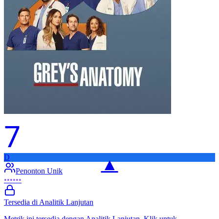
7
D
▲
Penonton Unik
••••••
Tersedia di Analitik Lanjutan
Metrik ini tersedia dengan Analitik Lanjutan. Klik untuk