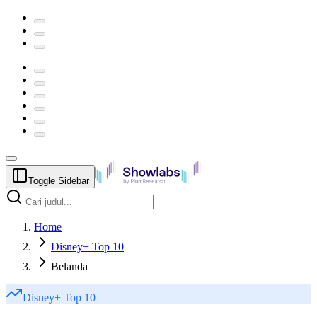
Toggle Sidebar
Home
Disney+ Top 10
Belanda
Disney+
Top 10