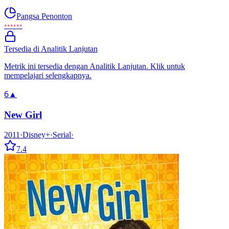
Pangsa Penonton
••••••
Tersedia di Analitik Lanjutan
Metrik ini tersedia dengan Analitik Lanjutan. Klik untuk
mempelajari selengkapnya.
6
▲
New Girl
2011
·
Disney+
·
Serial
·
7.4