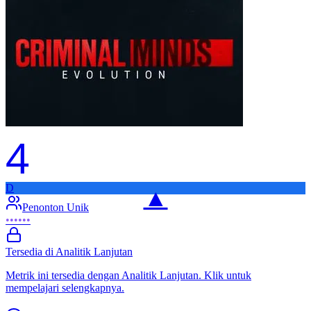
4
D
▲
Penonton Unik
••••••
Tersedia di Analitik Lanjutan
Metrik ini tersedia dengan Analitik Lanjutan. Klik untuk
mempelajari selengkapnya.