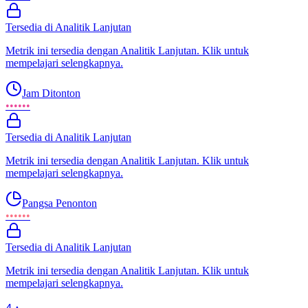
Tersedia di Analitik Lanjutan
Metrik ini tersedia dengan Analitik Lanjutan. Klik untuk
mempelajari selengkapnya.
Jam Ditonton
••••••
Tersedia di Analitik Lanjutan
Metrik ini tersedia dengan Analitik Lanjutan. Klik untuk
mempelajari selengkapnya.
Pangsa Penonton
••••••
Tersedia di Analitik Lanjutan
Metrik ini tersedia dengan Analitik Lanjutan. Klik untuk
mempelajari selengkapnya.