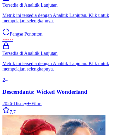
Tersedia di Analitik Lanjutan
Metrik ini tersedia dengan Analitik Lanjutan. Klik untuk
mempelajari selengkapnya.
Pangsa Penonton
••••••
Tersedia di Analitik Lanjutan
Metrik ini tersedia dengan Analitik Lanjutan. Klik untuk
mempelajari selengkapnya.
2
–
Descendants: Wicked Wonderland
2026
·
Disney+
·
Film
·
7.7