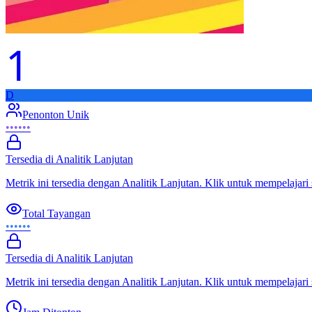
1
D
Penonton Unik
••••••
Tersedia di Analitik Lanjutan
Metrik ini tersedia dengan Analitik Lanjutan. Klik untuk mempelajari
Total Tayangan
••••••
Tersedia di Analitik Lanjutan
Metrik ini tersedia dengan Analitik Lanjutan. Klik untuk mempelajari