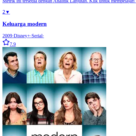
Metrik ini tersedia dengan Analitik Lanjutan. Klik untuk mempelajari
2
▼
Keluarga modern
2009
·
Disney+
·
Serial
·
7.9