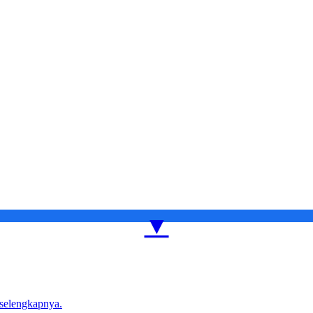
▼
 selengkapnya.