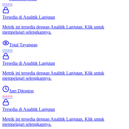
••••••
Tersedia di Analitik Lanjutan
Metrik ini tersedia dengan Analitik Lanjutan. Klik untuk
mempelajari selengkapnya.
Total Tayangan
••••••
Tersedia di Analitik Lanjutan
Metrik ini tersedia dengan Analitik Lanjutan. Klik untuk
mempelajari selengkapnya.
Jam Ditonton
••••••
Tersedia di Analitik Lanjutan
Metrik ini tersedia dengan Analitik Lanjutan. Klik untuk
mempelajari selengkapnya.