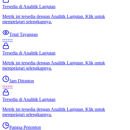
Tersedia di Analitik Lanjutan
Metrik ini tersedia dengan Analitik Lanjutan. Klik untuk
mempelajari selengkapnya.
Total Tayangan
••••••
Tersedia di Analitik Lanjutan
Metrik ini tersedia dengan Analitik Lanjutan. Klik untuk
mempelajari selengkapnya.
Jam Ditonton
••••••
Tersedia di Analitik Lanjutan
Metrik ini tersedia dengan Analitik Lanjutan. Klik untuk
mempelajari selengkapnya.
Pangsa Penonton