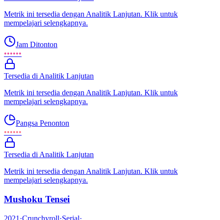
Metrik ini tersedia dengan Analitik Lanjutan. Klik untuk
mempelajari selengkapnya.
Jam Ditonton
••••••
Tersedia di Analitik Lanjutan
Metrik ini tersedia dengan Analitik Lanjutan. Klik untuk
mempelajari selengkapnya.
Pangsa Penonton
••••••
Tersedia di Analitik Lanjutan
Metrik ini tersedia dengan Analitik Lanjutan. Klik untuk
mempelajari selengkapnya.
Mushoku Tensei
2021
·
Crunchyroll
·
Serial
·