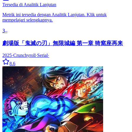
Tersedia di Analitik Lanjutan
Metrik ini tersedia dengan Analitik Lanjutan. Klik untuk
mempelajari selengkapnya.
3
–
劇場版「鬼滅の刃」無限城編 第一章 猗窩座再来
2025
·
Crunchyroll
·
Serial
·
8.6