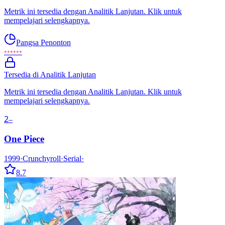
Metrik ini tersedia dengan Analitik Lanjutan. Klik untuk
mempelajari selengkapnya.
Pangsa Penonton
••••••
Tersedia di Analitik Lanjutan
Metrik ini tersedia dengan Analitik Lanjutan. Klik untuk
mempelajari selengkapnya.
2
–
One Piece
1999
·
Crunchyroll
·
Serial
·
8.7