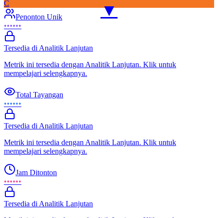
C
▼
Penonton Unik
••••••
Tersedia di Analitik Lanjutan
Metrik ini tersedia dengan Analitik Lanjutan. Klik untuk
mempelajari selengkapnya.
Total Tayangan
••••••
Tersedia di Analitik Lanjutan
Metrik ini tersedia dengan Analitik Lanjutan. Klik untuk
mempelajari selengkapnya.
Jam Ditonton
••••••
Tersedia di Analitik Lanjutan