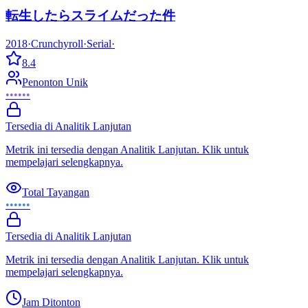
転生したらスライムだった件
2018
·
Crunchyroll
·
Serial
·
8.4
Penonton Unik
••••••
Tersedia di Analitik Lanjutan
Metrik ini tersedia dengan Analitik Lanjutan. Klik untuk
mempelajari selengkapnya.
Total Tayangan
••••••
Tersedia di Analitik Lanjutan
Metrik ini tersedia dengan Analitik Lanjutan. Klik untuk
mempelajari selengkapnya.
Jam Ditonton