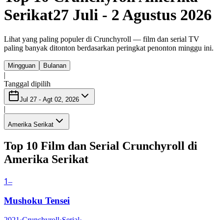
Serikat
27 Juli - 2 Agustus 2026
Lihat yang paling populer di Crunchyroll — film dan serial TV
paling banyak ditonton berdasarkan peringkat penonton minggu ini.
Mingguan
Bulanan
|
Tanggal dipilih
Jul 27 - Agt 02, 2026
|
Amerika Serikat
Top 10 Film dan Serial Crunchyroll di
Amerika Serikat
1
–
Mushoku Tensei
2021
·
Crunchyroll
·
Serial
·