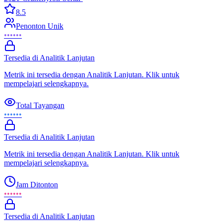
8.5
Penonton Unik
••••••
Tersedia di Analitik Lanjutan
Metrik ini tersedia dengan Analitik Lanjutan. Klik untuk
mempelajari selengkapnya.
Total Tayangan
••••••
Tersedia di Analitik Lanjutan
Metrik ini tersedia dengan Analitik Lanjutan. Klik untuk
mempelajari selengkapnya.
Jam Ditonton
••••••
Tersedia di Analitik Lanjutan