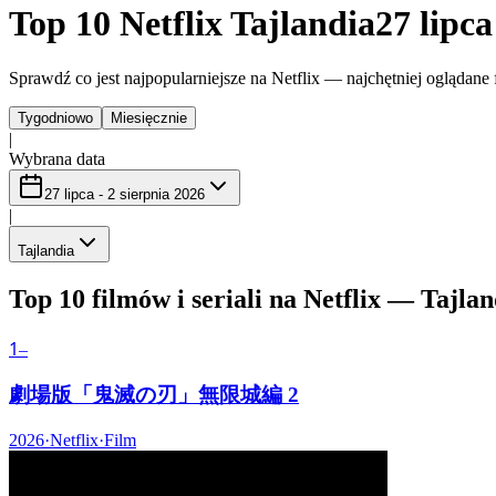
Top 10 Netflix Tajlandia
27 lipca
Sprawdź co jest najpopularniejsze na Netflix — najchętniej oglądane f
Tygodniowo
Miesięcznie
|
Wybrana data
27 lipca - 2 sierpnia 2026
|
Tajlandia
Top 10 filmów i seriali na Netflix — Tajlan
1
–
劇場版「鬼滅の刃」無限城編 2
2026
·
Netflix
·
Film