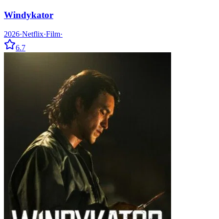
Windykator
2026
·
Netflix
·
Film
·
6.7