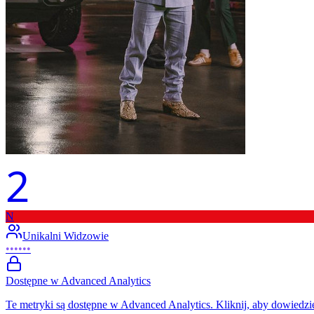
2
N
Unikalni Widzowie
••••••
Dostępne w Advanced Analytics
Te metryki są dostępne w Advanced Analytics. Kliknij, aby dowiedzie