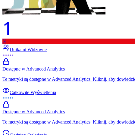
1
N
Unikalni Widzowie
••••••
Dostępne w Advanced Analytics
Te metryki są dostępne w Advanced Analytics. Kliknij, aby dowiedzie
Całkowite Wyświetlenia
••••••
Dostępne w Advanced Analytics
Te metryki są dostępne w Advanced Analytics. Kliknij, aby dowiedzie