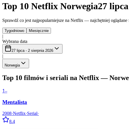
Top 10 Netflix Norwegia
27 lipca
Sprawdź co jest najpopularniejsze na Netflix — najchętniej oglądane f
Tygodniowo
Miesięcznie
|
Wybrana data
27 lipca - 2 sierpnia 2026
|
Norwegia
Top 10 filmów i seriali na Netflix — Norwe
1
–
Mentalista
2008
·
Netflix
·
Serial
·
8.4