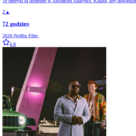
Te metryki są dostępne w Advanced Analytics. Kliknij, aby dowiedzie
2
▲
72 godziny
2026
·
Netflix
·
Film
·
6.8