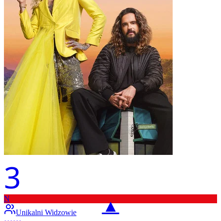
3
N
▲
Unikalni Widzowie