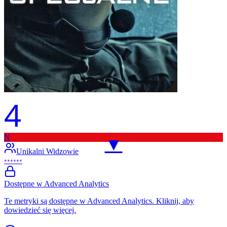
4
N
▼
Unikalni Widzowie
••••••
Dostępne w Advanced Analytics
Te metryki są dostępne w Advanced Analytics. Kliknij, aby
dowiedzieć się więcej.