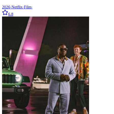
2026
·
Netflix
·
Film
·
6.8