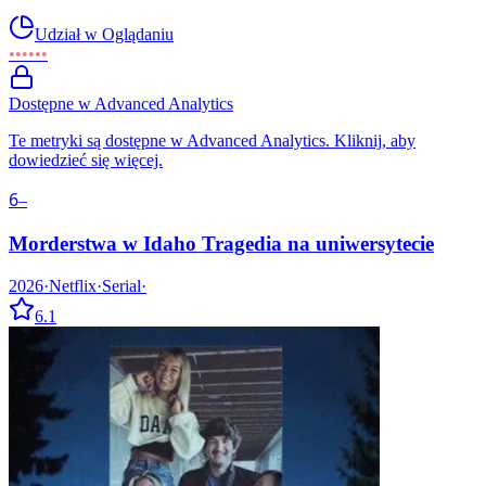
Udział w Oglądaniu
••••••
Dostępne w Advanced Analytics
Te metryki są dostępne w Advanced Analytics. Kliknij, aby
dowiedzieć się więcej.
6
–
Morderstwa w Idaho Tragedia na uniwersytecie
2026
·
Netflix
·
Serial
·
6.1