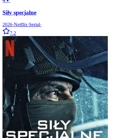
4
▼
Siły specjalne
2026
·
Netflix
·
Serial
·
7.2