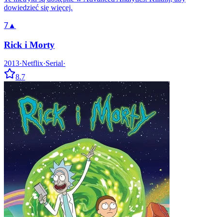
dowiedzieć się więcej.
7
▲
Rick i Morty
2013
·
Netflix
·
Serial
·
8.7