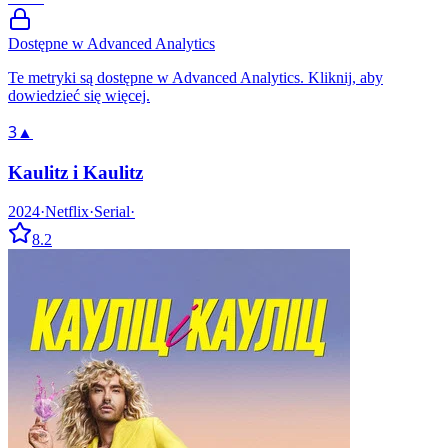
Dostępne w Advanced Analytics
Te metryki są dostępne w Advanced Analytics. Kliknij, aby
dowiedzieć się więcej.
3
▲
Kaulitz i Kaulitz
2024
·
Netflix
·
Serial
·
8.2