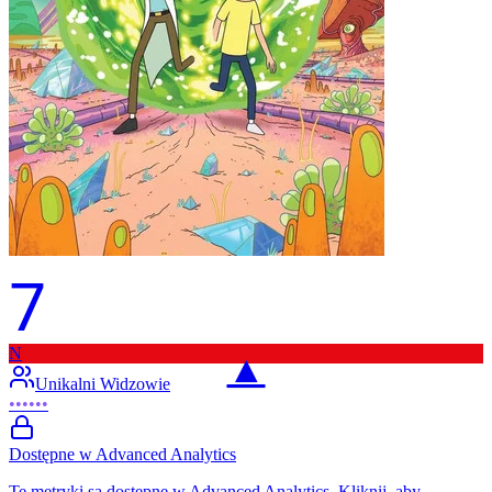
7
N
▲
Unikalni Widzowie
••••••
Dostępne w Advanced Analytics
Te metryki są dostępne w Advanced Analytics. Kliknij, aby