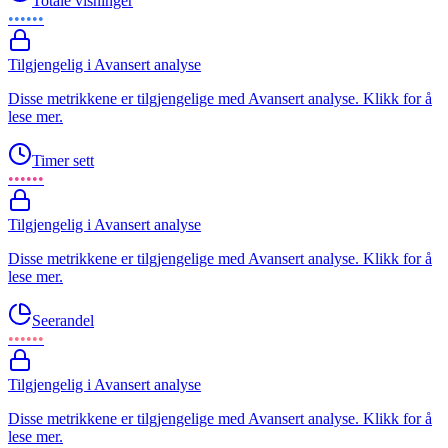
Totale visninger
••••••
Tilgjengelig i Avansert analyse
Disse metrikkene er tilgjengelige med Avansert analyse. Klikk for å
lese mer.
Timer sett
••••••
Tilgjengelig i Avansert analyse
Disse metrikkene er tilgjengelige med Avansert analyse. Klikk for å
lese mer.
Seerandel
••••••
Tilgjengelig i Avansert analyse
Disse metrikkene er tilgjengelige med Avansert analyse. Klikk for å
lese mer.