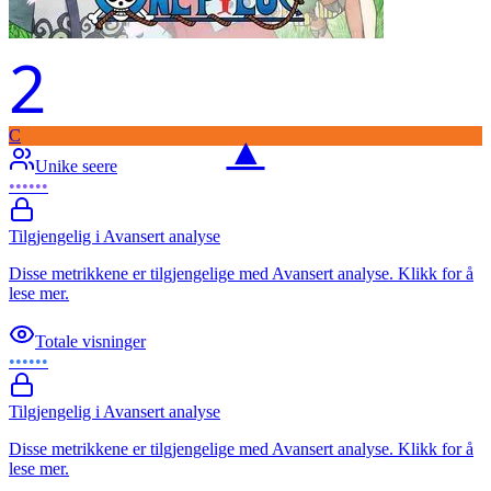
2
C
▲
Unike seere
••••••
Tilgjengelig i Avansert analyse
Disse metrikkene er tilgjengelige med Avansert analyse. Klikk for å
lese mer.
Totale visninger
••••••
Tilgjengelig i Avansert analyse
Disse metrikkene er tilgjengelige med Avansert analyse. Klikk for å
lese mer.