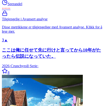
Seerandel
••••••
Tilgjengelig i Avansert analyse
Disse metrikkene er tilgjengelige med Avansert analyse. Klikk for å
lese mer.
3
▲
ここは俺に任せて先に行けと言ってから10年がた
ったら伝説になっていた。
2026
·
Crunchyroll
·
Serie
·
8