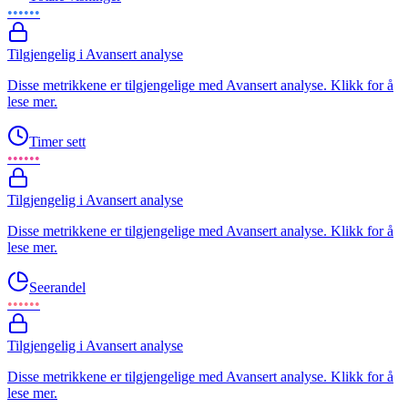
••••••
Tilgjengelig i Avansert analyse
Disse metrikkene er tilgjengelige med Avansert analyse. Klikk for å
lese mer.
Timer sett
••••••
Tilgjengelig i Avansert analyse
Disse metrikkene er tilgjengelige med Avansert analyse. Klikk for å
lese mer.
Seerandel
••••••
Tilgjengelig i Avansert analyse
Disse metrikkene er tilgjengelige med Avansert analyse. Klikk for å
lese mer.