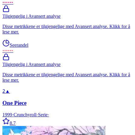
••••••
Tilgjengelig i Avansert analyse
Disse metrikkene er tilgjengelige med Avansert analyse. Klikk for å
lese mer.
Seerandel
••••••
Tilgjengelig i Avansert analyse
Disse metrikkene er tilgjengelige med Avansert analyse. Klikk for å
lese mer.
2
▲
One Piece
1999
·
Crunchyroll
·
Serie
·
8.7