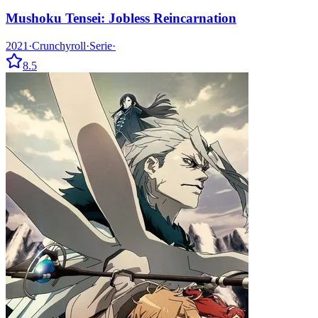
Mushoku Tensei: Jobless Reincarnation
2021
·
Crunchyroll
·
Serie
·
8.5