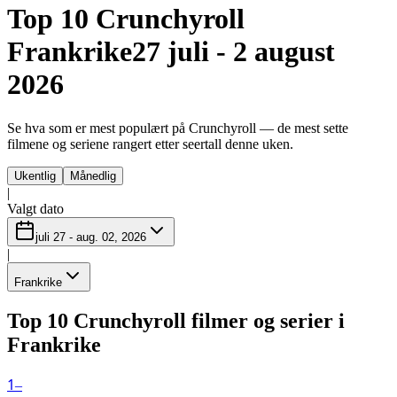
Top 10 Crunchyroll
Frankrike
27 juli - 2 august
2026
Se hva som er mest populært på Crunchyroll — de mest sette
filmene og seriene rangert etter seertall denne uken.
Ukentlig
Månedlig
|
Valgt dato
juli 27 - aug. 02, 2026
|
Frankrike
Top 10 Crunchyroll filmer og serier i
Frankrike
1
–