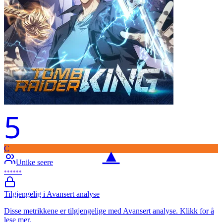
5
C
▲
Unike seere
••••••
Tilgjengelig i Avansert analyse
Disse metrikkene er tilgjengelige med Avansert analyse. Klikk for å
lese mer.