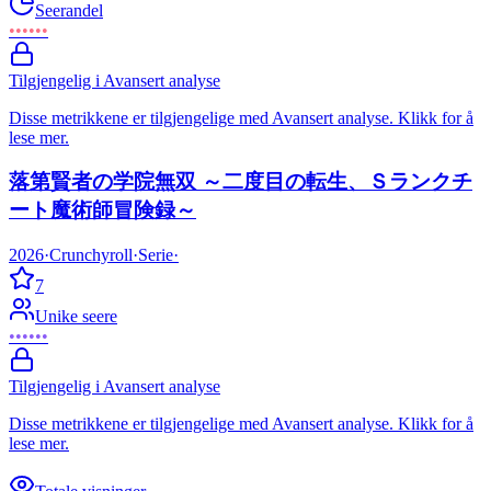
Seerandel
••••••
Tilgjengelig i Avansert analyse
Disse metrikkene er tilgjengelige med Avansert analyse. Klikk for å
lese mer.
落第賢者の学院無双 ～二度目の転生、Ｓランクチ
ート魔術師冒険録～
2026
·
Crunchyroll
·
Serie
·
7
Unike seere
••••••
Tilgjengelig i Avansert analyse
Disse metrikkene er tilgjengelige med Avansert analyse. Klikk for å
lese mer.