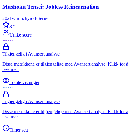
Mushoku Tensei: Jobless Reincarnation
2021
·
Crunchyroll
·
Serie
·
8.5
Unike seere
••••••
Tilgjengelig i Avansert analyse
Disse metrikkene er tilgjengelige med Avansert analyse. Klikk for å
lese mer.
Totale visninger
••••••
Tilgjengelig i Avansert analyse
Disse metrikkene er tilgjengelige med Avansert analyse. Klikk for å
lese mer.
Timer sett