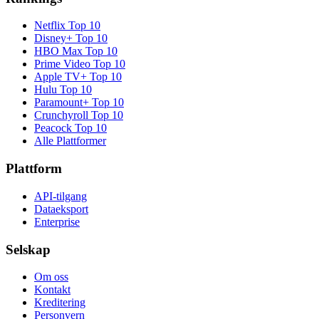
Netflix
Top 10
Disney+
Top 10
HBO Max
Top 10
Prime Video
Top 10
Apple TV+
Top 10
Hulu
Top 10
Paramount+
Top 10
Crunchyroll
Top 10
Peacock
Top 10
Alle Plattformer
Plattform
API-tilgang
Dataeksport
Enterprise
Selskap
Om oss
Kontakt
Kreditering
Personvern