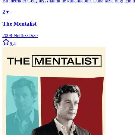
Bu metrikler Gelişmiş Analitik ile kullanılabilir. Daha fazla bilgi için t
2
▼
The Mentalist
2008
·
Netflix
·
Dizi
·
8.4