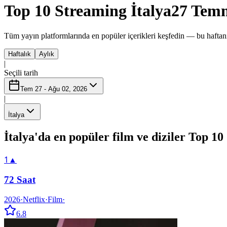
Top 10 Streaming İtalya
27 Temm
Tüm yayın platformlarında en popüler içerikleri keşfedin — bu haftanı
Haftalık
Aylık
|
Seçili tarih
Tem 27 - Ağu 02, 2026
|
İtalya
İtalya'da en popüler film ve diziler Top 10
1
▲
72 Saat
2026
·
Netflix
·
Film
·
6.8