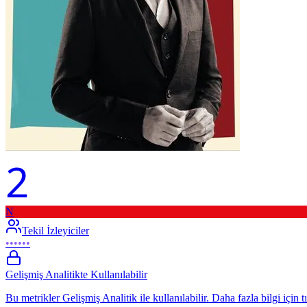
2
N
Tekil İzleyiciler
••••••
Gelişmiş Analitikte Kullanılabilir
Bu metrikler Gelişmiş Analitik ile kullanılabilir. Daha fazla bilgi için t