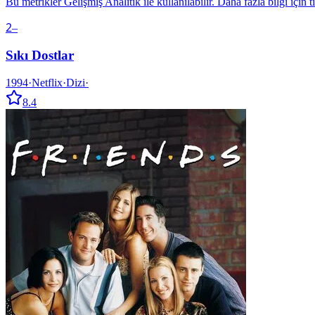
Bu metrikler Gelişmiş Analitik ile kullanılabilir. Daha fazla bilgi için t
2
–
Sıkı Dostlar
1994
·
Netflix
·
Dizi
·
8.4