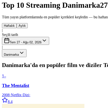
Top 10 Streaming Danimarka
27
Tüm yayın platformlarında en popüler içerikleri keşfedin — bu haftanı
Haftalık
Aylık
|
Seçili tarih
Tem 27 - Ağu 02, 2026
|
Danimarka
Danimarka'da en popüler film ve diziler T
1
–
The Mentalist
2008
·
Netflix
·
Dizi
·
8.4