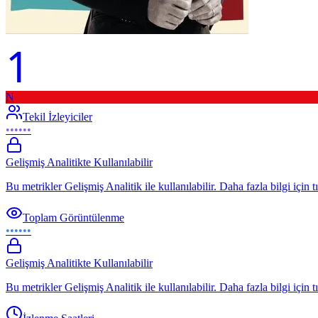
1
N
Tekil İzleyiciler
••••••
Gelişmiş Analitikte Kullanılabilir
Bu metrikler Gelişmiş Analitik ile kullanılabilir. Daha fazla bilgi için t
Toplam Görüntülenme
••••••
Gelişmiş Analitikte Kullanılabilir
Bu metrikler Gelişmiş Analitik ile kullanılabilir. Daha fazla bilgi için t