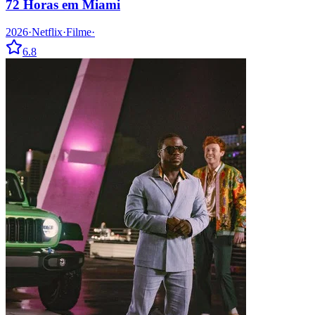
72 Horas em Miami
2026
·
Netflix
·
Filme
·
6.8