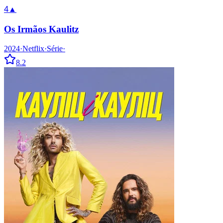
4
▲
Os Irmãos Kaulitz
2024
·
Netflix
·
Série
·
8.2