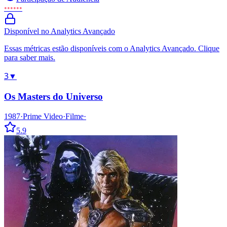
••••••
Disponível no Analytics Avançado
Essas métricas estão disponíveis com o Analytics Avançado. Clique
para saber mais.
3
▼
Os Masters do Universo
1987
·
Prime Video
·
Filme
·
5.9