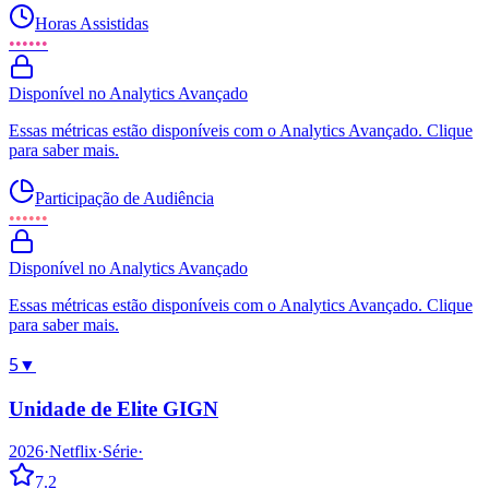
Horas Assistidas
••••••
Disponível no Analytics Avançado
Essas métricas estão disponíveis com o Analytics Avançado. Clique
para saber mais.
Participação de Audiência
••••••
Disponível no Analytics Avançado
Essas métricas estão disponíveis com o Analytics Avançado. Clique
para saber mais.
5
▼
Unidade de Elite GIGN
2026
·
Netflix
·
Série
·
7.2