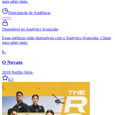
para saber mais.
Participação de Audiência
••••••
Disponível no Analytics Avançado
Essas métricas estão disponíveis com o Analytics Avançado. Clique
para saber mais.
6
–
O Novato
2018
·
Netflix
·
Série
·
8.5