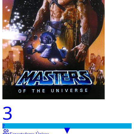
3
P
▼