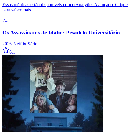
Essas métricas estão disponíveis com o Analytics Avançado. Clique
para saber mais.
7
–
Os Assassinatos de Idaho: Pesadelo Universitário
2026
·
Netflix
·
Série
·
6.1