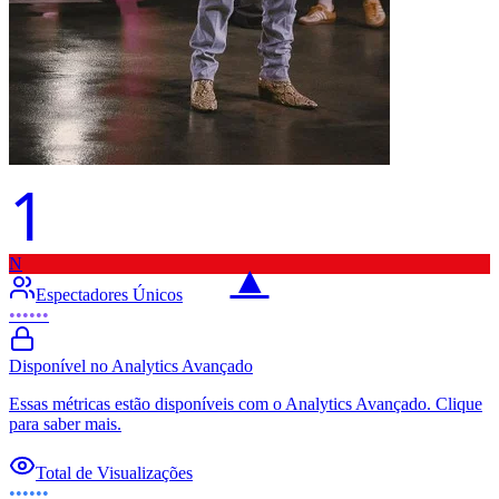
1
N
▲
Espectadores Únicos
••••••
Disponível no Analytics Avançado
Essas métricas estão disponíveis com o Analytics Avançado. Clique
para saber mais.
Total de Visualizações
••••••