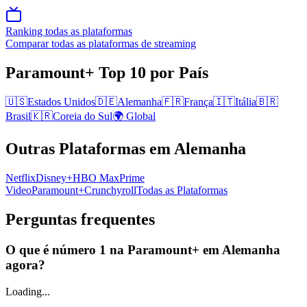
Ranking todas as plataformas
Comparar todas as plataformas de streaming
Paramount+
Top 10
por País
🇺🇸
Estados Unidos
🇩🇪
Alemanha
🇫🇷
França
🇮🇹
Itália
🇧🇷
Brasil
🇰🇷
Coreia do Sul
🌍 Global
Outras Plataformas
em Alemanha
Netflix
Disney+
HBO Max
Prime
Video
Paramount+
Crunchyroll
Todas as Plataformas
Perguntas frequentes
O que é número 1 na Paramount+ em Alemanha
agora?
Loading...