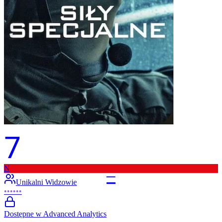
7
N
–
Unikalni Widzowie
••••••
Dostępne w Advanced Analytics