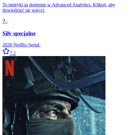
Te metryki są dostępne w Advanced Analytics. Kliknij, aby
dowiedzieć się więcej.
7
–
Siły specjalne
2026
·
Netflix
·
Serial
·
7.2