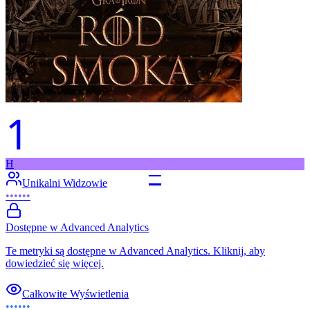
1
H
–
Unikalni Widzowie
••••••
Dostępne w Advanced Analytics
Te metryki są dostępne w Advanced Analytics. Kliknij, aby
dowiedzieć się więcej.
Całkowite Wyświetlenia
••••••