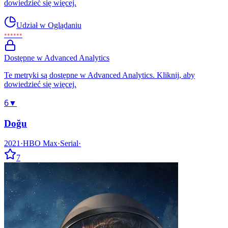
dowiedzieć się więcej.
Udział w Oglądaniu
••••••
Dostępne w Advanced Analytics
Te metryki są dostępne w Advanced Analytics. Kliknij, aby
dowiedzieć się więcej.
6
▼
Doğu
2021
·
HBO Max
·
Serial
·
7