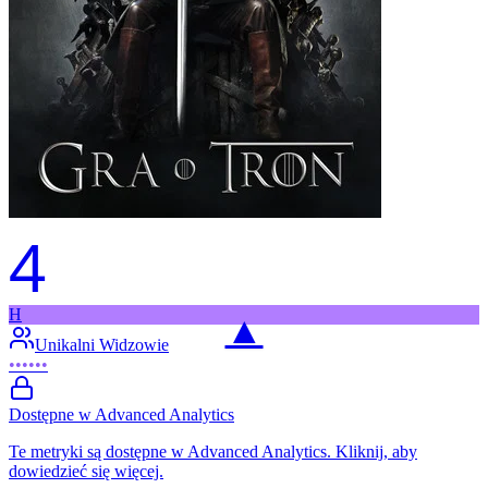
4
H
▲
Unikalni Widzowie
••••••
Dostępne w Advanced Analytics
Te metryki są dostępne w Advanced Analytics. Kliknij, aby
dowiedzieć się więcej.