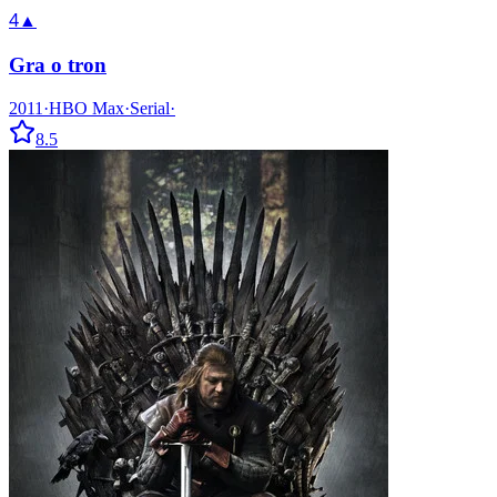
4
▲
Gra o tron
2011
·
HBO Max
·
Serial
·
8.5