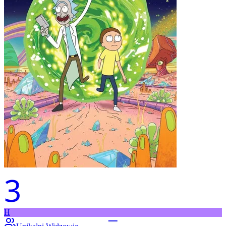
3
H
–