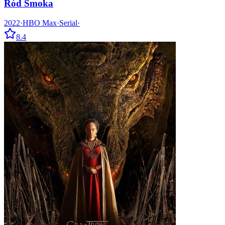
Ród Smoka
2022
·
HBO Max
·
Serial
·
8.4