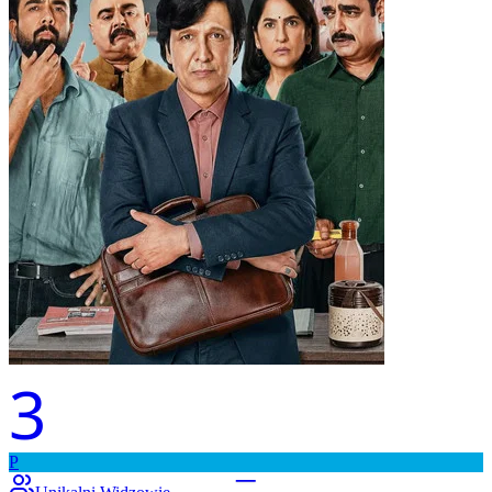
3
P
–