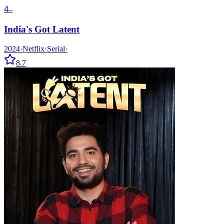
4
–
India's Got Latent
2024
·
Netflix
·
Serial
·
8.7