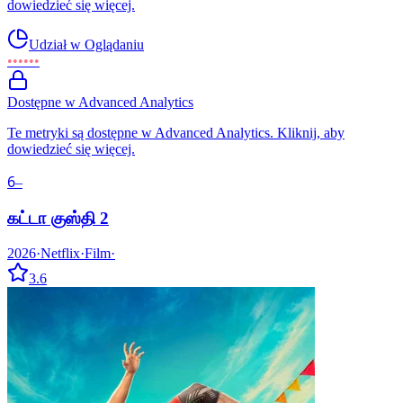
dowiedzieć się więcej.
Udział w Oglądaniu
••••••
Dostępne w Advanced Analytics
Te metryki są dostępne w Advanced Analytics. Kliknij, aby
dowiedzieć się więcej.
6
–
கட்டா குஸ்தி 2
2026
·
Netflix
·
Film
·
3.6