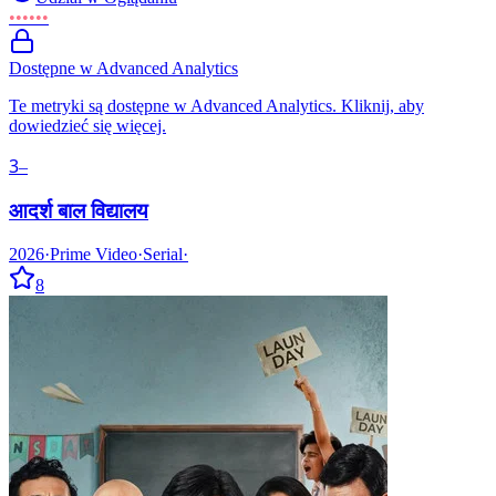
••••••
Dostępne w Advanced Analytics
Te metryki są dostępne w Advanced Analytics. Kliknij, aby
dowiedzieć się więcej.
3
–
आदर्श बाल विद्यालय
2026
·
Prime Video
·
Serial
·
8