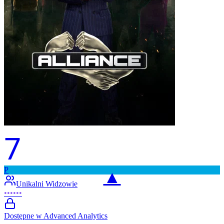
7
P
▲
Unikalni Widzowie
••••••
Dostępne w Advanced Analytics