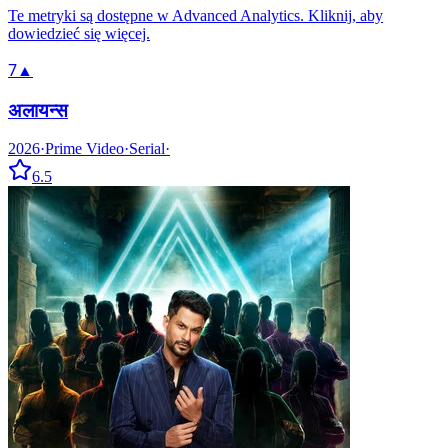
Te metryki są dostępne w Advanced Analytics. Kliknij, aby
dowiedzieć się więcej.
7
▲
अलायन्स
2026
·
Prime Video
·
Serial
·
6.5