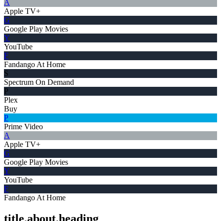
A
Apple TV+
G
Google Play Movies
Y
YouTube
F
Fandango At Home
S
Spectrum On Demand
P
Plex
Buy
P
Prime Video
A
Apple TV+
G
Google Play Movies
Y
YouTube
F
Fandango At Home
title.about.heading