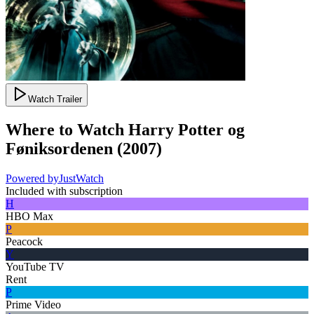
Watch Trailer
Where to Watch
Harry Potter og
Føniksordenen
(
2007
)
Powered by
JustWatch
Included with subscription
H
HBO Max
P
Peacock
Y
YouTube TV
Rent
P
Prime Video