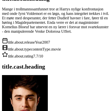
Mange i trollmannssamfunnet tror at Harrys nylige konfrontasjon
med onde fyrst Voldemort er en løgn, og hans integritet trekkes i tvil.
Et møte med desperanter, der fetter Dudleif havner i fare, fører til en
høring i Magidepartementet. Enda verre er det at magiminister
Kornelius Bloeuf har utnevnt en ny lærer i forsvar mot svartekunster
- den manipulerende Venke Dolorosa Uffert.
title.about.releaseYear
2007
title.about.type
contentType.movie
title.about.rating
7.7
/10
title.cast.heading