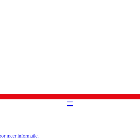
–
oor meer informatie.