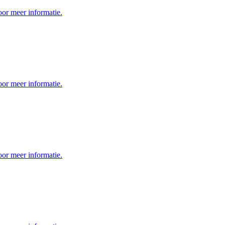
oor meer informatie.
oor meer informatie.
oor meer informatie.