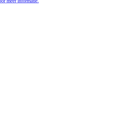
oor meer informatie.