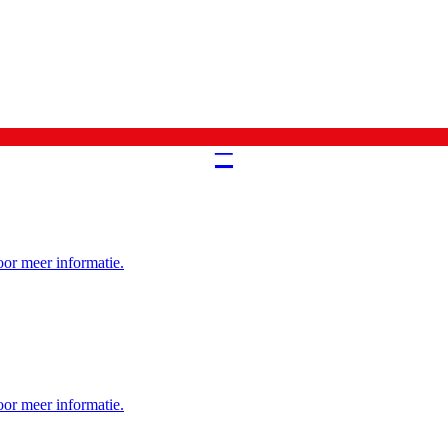
–
oor meer informatie.
oor meer informatie.