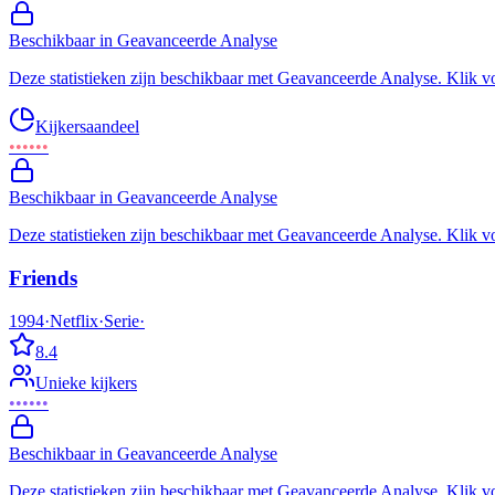
Beschikbaar in Geavanceerde Analyse
Deze statistieken zijn beschikbaar met Geavanceerde Analyse. Klik v
Kijkersaandeel
••••••
Beschikbaar in Geavanceerde Analyse
Deze statistieken zijn beschikbaar met Geavanceerde Analyse. Klik v
Friends
1994
·
Netflix
·
Serie
·
8.4
Unieke kijkers
••••••
Beschikbaar in Geavanceerde Analyse
Deze statistieken zijn beschikbaar met Geavanceerde Analyse. Klik v