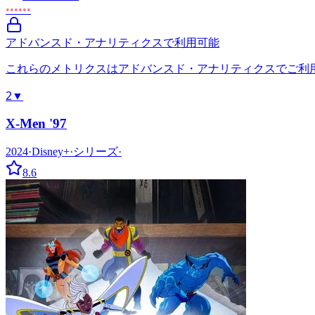
••••••
アドバンスド・アナリティクスで利用可能
これらのメトリクスはアドバンスド・アナリティクスでご利
2
▼
X-Men '97
2024
·
Disney+
·
シリーズ
·
8.6