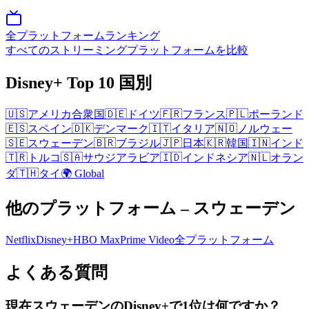
全プラットフォームランキング
すべてのストリーミングプラットフォームを比較
Disney+
Top 10
国別
🇺🇸
アメリカ合衆国
🇩🇪
ドイツ
🇫🇷
フランス
🇵🇱
ポーランド
🇪🇸
スペイン
🇩🇰
デンマーク
🇮🇹
イタリア
🇳🇴
ノルウェー
🇸🇪
スウェーデン
🇧🇷
ブラジル
🇯🇵
日本
🇰🇷
韓国
🇮🇳
インド
🇹🇷
トルコ
🇸🇦
サウジアラビア
🇮🇩
インドネシア
🇳🇱
オラン
ダ
🇹🇭
タイ
🌍 Global
他のプラットフォーム
– スウェーデン
Netflix
Disney+
HBO Max
Prime Video
全プラットフォーム
よくある質問
現在スウェーデンのDisney+で1位は何ですか？