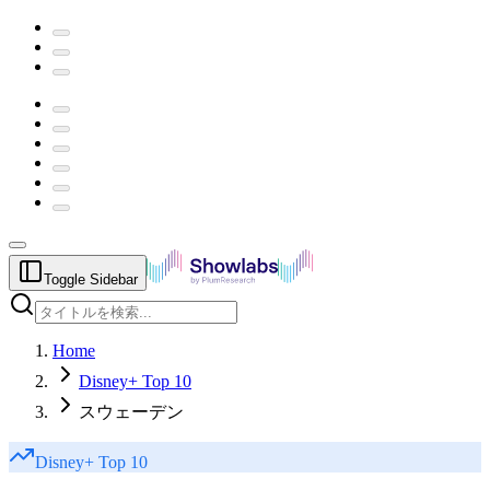
Toggle Sidebar
Home
Disney+ Top 10
スウェーデン
Disney+
Top 10