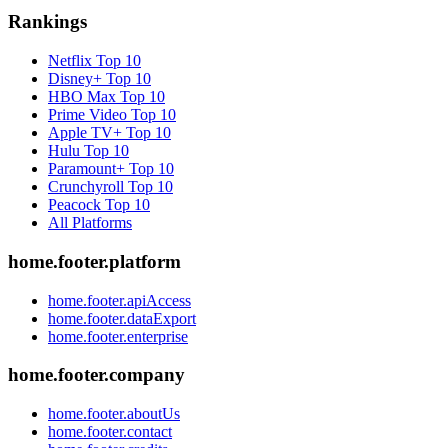
Rankings
Netflix
Top 10
Disney+
Top 10
HBO Max
Top 10
Prime Video
Top 10
Apple TV+
Top 10
Hulu
Top 10
Paramount+
Top 10
Crunchyroll
Top 10
Peacock
Top 10
All Platforms
home.footer.platform
home.footer.apiAccess
home.footer.dataExport
home.footer.enterprise
home.footer.company
home.footer.aboutUs
home.footer.contact