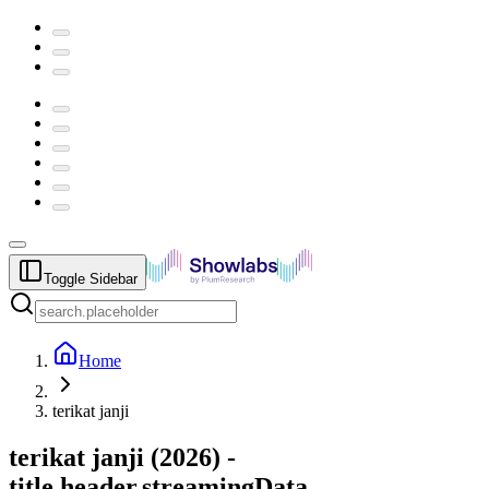
Toggle Sidebar
Home
terikat janji
terikat janji
(
2026
) -
title.header.streamingData