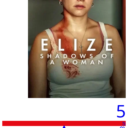
5
N
▲