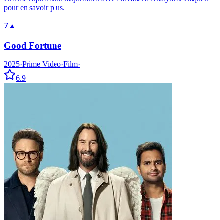
pour en savoir plus.
7
▲
Good Fortune
2025
·
Prime Video
·
Film
·
6.9