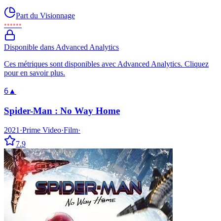
Part du Visionnage
••••••
Disponible dans Advanced Analytics
Ces métriques sont disponibles avec Advanced Analytics. Cliquez
pour en savoir plus.
6
▲
Spider-Man : No Way Home
2021
·
Prime Video
·
Film
·
7.9