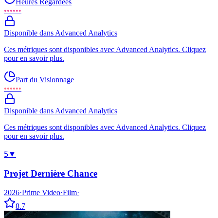
Heures Regardées
••••••
Disponible dans Advanced Analytics
Ces métriques sont disponibles avec Advanced Analytics. Cliquez
pour en savoir plus.
Part du Visionnage
••••••
Disponible dans Advanced Analytics
Ces métriques sont disponibles avec Advanced Analytics. Cliquez
pour en savoir plus.
5
▼
Projet Dernière Chance
2026
·
Prime Video
·
Film
·
8.7