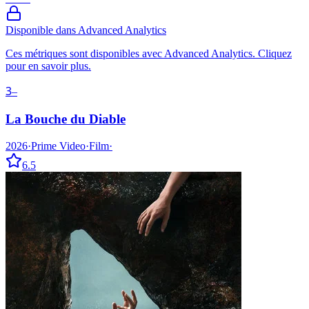
Disponible dans Advanced Analytics
Ces métriques sont disponibles avec Advanced Analytics. Cliquez
pour en savoir plus.
3
–
La Bouche du Diable
2026
·
Prime Video
·
Film
·
6.5