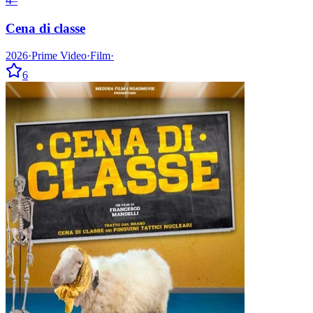
4
–
Cena di classe
2026
·
Prime Video
·
Film
·
6