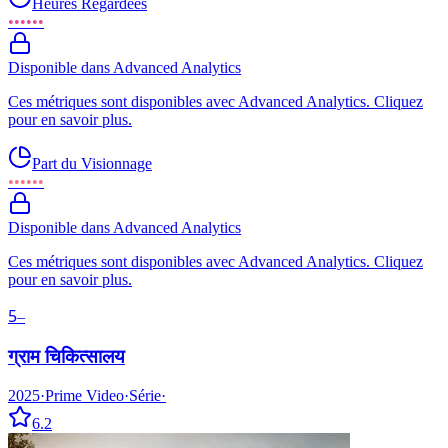
Heures Regardées
••••••
Disponible dans Advanced Analytics
Ces métriques sont disponibles avec Advanced Analytics. Cliquez
pour en savoir plus.
Part du Visionnage
••••••
Disponible dans Advanced Analytics
Ces métriques sont disponibles avec Advanced Analytics. Cliquez
pour en savoir plus.
5
–
ग्राम चिकित्सालय
2025
·
Prime Video
·
Série
·
6.2