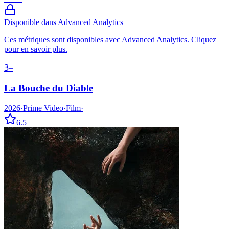
Disponible dans Advanced Analytics
Ces métriques sont disponibles avec Advanced Analytics. Cliquez
pour en savoir plus.
3
–
La Bouche du Diable
2026
·
Prime Video
·
Film
·
6.5