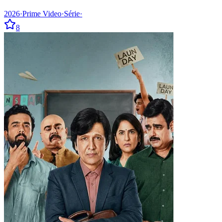
2026
·
Prime Video
·
Série
·
8