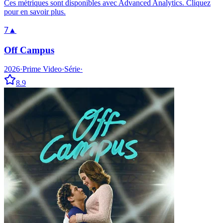
Ces métriques sont disponibles avec Advanced Analytics. Cliquez
pour en savoir plus.
7
▲
Off Campus
2026
·
Prime Video
·
Série
·
8.9