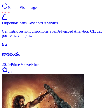
Part du Visionnage
••••••
Disponible dans Advanced Analytics
Ces métriques sont disponibles avec Advanced Analytics. Cliquez
pour en savoir plus.
6
▲
నాగబంధం
2026
·
Prime Video
·
Film
·
2.7