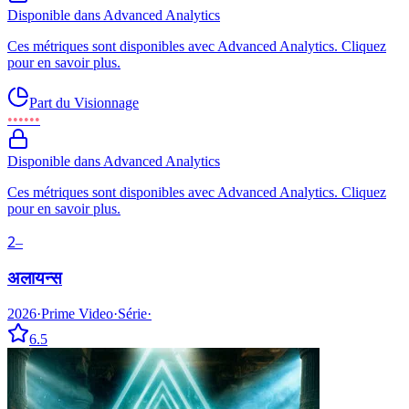
Disponible dans Advanced Analytics
Ces métriques sont disponibles avec Advanced Analytics. Cliquez
pour en savoir plus.
Part du Visionnage
••••••
Disponible dans Advanced Analytics
Ces métriques sont disponibles avec Advanced Analytics. Cliquez
pour en savoir plus.
2
–
अलायन्स
2026
·
Prime Video
·
Série
·
6.5