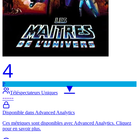
4
P
▼
Téléspectateurs Uniques
••••••
Disponible dans Advanced Analytics
Ces métriques sont disponibles avec Advanced Analytics. Cliquez
pour en savoir plus.