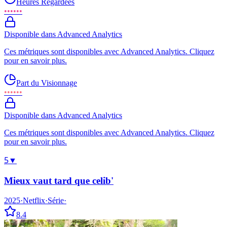
Heures Regardées
••••••
Disponible dans Advanced Analytics
Ces métriques sont disponibles avec Advanced Analytics. Cliquez
pour en savoir plus.
Part du Visionnage
••••••
Disponible dans Advanced Analytics
Ces métriques sont disponibles avec Advanced Analytics. Cliquez
pour en savoir plus.
5
▼
Mieux vaut tard que celib'
2025
·
Netflix
·
Série
·
8.4