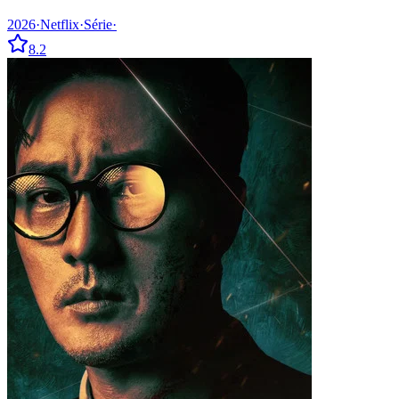
2026
·
Netflix
·
Série
·
8.2