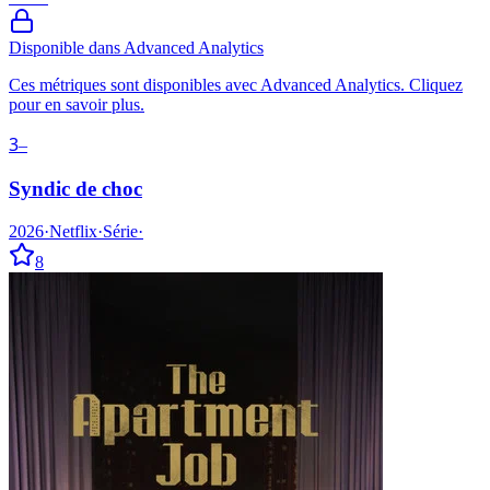
Disponible dans Advanced Analytics
Ces métriques sont disponibles avec Advanced Analytics. Cliquez
pour en savoir plus.
3
–
Syndic de choc
2026
·
Netflix
·
Série
·
8