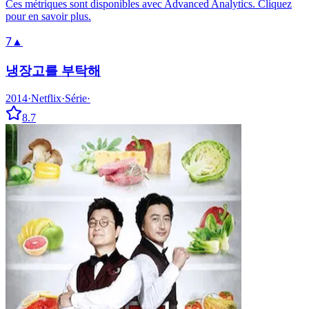
Ces métriques sont disponibles avec Advanced Analytics. Cliquez
pour en savoir plus.
7
▲
냉장고를 부탁해
2014
·
Netflix
·
Série
·
8.7