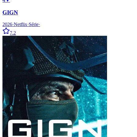
4
▼
GIGN
2026
·
Netflix
·
Série
·
7.2