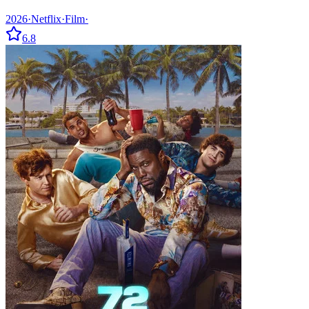
2026
·
Netflix
·
Film
·
6.8