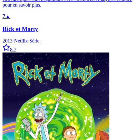
pour en savoir plus.
7
▲
Rick et Morty
2013
·
Netflix
·
Série
·
8.7