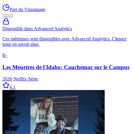
Part du Visionnage
••••••
Disponible dans Advanced Analytics
Ces métriques sont disponibles avec Advanced Analytics. Cliquez
pour en savoir plus.
6
–
Les Meurtres de l'Idaho: Cauchemar sur le Campus
2026
·
Netflix
·
Série
·
6.1