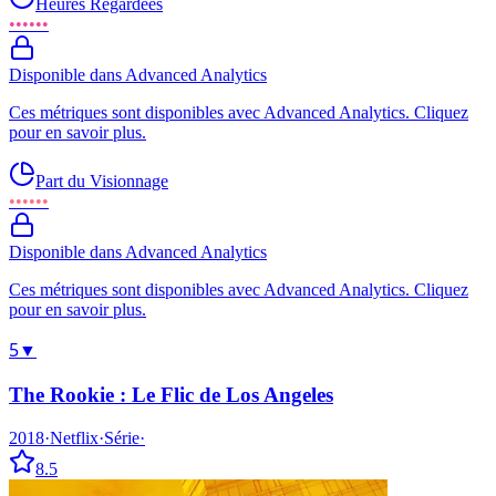
Heures Regardées
••••••
Disponible dans Advanced Analytics
Ces métriques sont disponibles avec Advanced Analytics. Cliquez
pour en savoir plus.
Part du Visionnage
••••••
Disponible dans Advanced Analytics
Ces métriques sont disponibles avec Advanced Analytics. Cliquez
pour en savoir plus.
5
▼
The Rookie : Le Flic de Los Angeles
2018
·
Netflix
·
Série
·
8.5