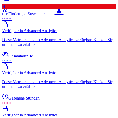
N
▲
Eindeutige Zuschauer
••••••
Verfügbar in Advanced Analytics
Diese Metriken sind in Advanced Analytics verfügbar. Klicken Sie,
um mehr zu erfahren.
Gesamtaufrufe
••••••
Verfügbar in Advanced Analytics
Diese Metriken sind in Advanced Analytics verfügbar. Klicken Sie,
um mehr zu erfahren.
Gesehene Stunden
••••••
Verfügbar in Advanced Analytics