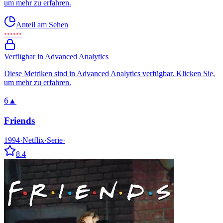
um mehr zu erfahren.
Anteil am Sehen
••••••
Verfügbar in Advanced Analytics
Diese Metriken sind in Advanced Analytics verfügbar. Klicken Sie,
um mehr zu erfahren.
6
▲
Friends
1994
·
Netflix
·
Serie
·
8.4