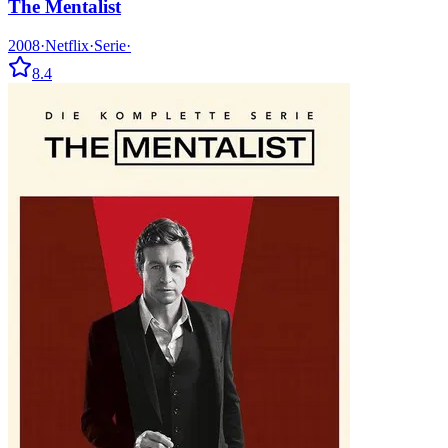
The Mentalist
2008
·
Netflix
·
Serie
·
8.4