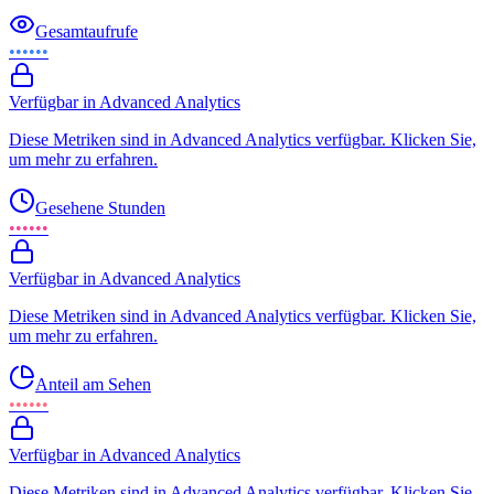
Gesamtaufrufe
••••••
Verfügbar in Advanced Analytics
Diese Metriken sind in Advanced Analytics verfügbar. Klicken Sie,
um mehr zu erfahren.
Gesehene Stunden
••••••
Verfügbar in Advanced Analytics
Diese Metriken sind in Advanced Analytics verfügbar. Klicken Sie,
um mehr zu erfahren.
Anteil am Sehen
••••••
Verfügbar in Advanced Analytics
Diese Metriken sind in Advanced Analytics verfügbar. Klicken Sie,