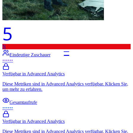
5
N
–
Eindeutige Zuschauer
••••••
Verfügbar in Advanced Analytics
Diese Metriken sind in Advanced Analytics verfügbar. Klicken Sie,
um mehr zu erfahren.
Gesamtaufrufe
••••••
Verfügbar in Advanced Analytics
Diese Metriken sind in Advanced Analytics verfügbar. Klicken Sie,