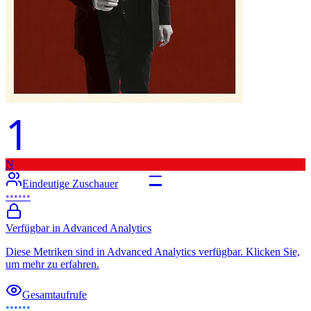
1
N
–
Eindeutige Zuschauer
••••••
Verfügbar in Advanced Analytics
Diese Metriken sind in Advanced Analytics verfügbar. Klicken Sie,
um mehr zu erfahren.
Gesamtaufrufe
••••••