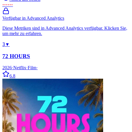
••••••
Verfügbar in Advanced Analytics
Diese Metriken sind in Advanced Analytics verfügbar. Klicken Sie,
um mehr zu erfahren.
3
▼
72 HOURS
2026
·
Netflix
·
Film
·
6.8