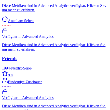
Diese Metriken sind in Advanced Analytics verfügbar. Klicken Sie,
um mehr zu erfahren.
Anteil am Sehen
••••••
Verfügbar in Advanced Analytics
Diese Metriken sind in Advanced Analytics verfügbar. Klicken Sie,
um mehr zu erfahren.
Friends
1994
·
Netflix
·
Serie
·
8.4
Eindeutige Zuschauer
••••••
Verfügbar in Advanced Analytics
Diese Metriken sind in Advanced Analytics verfügbar. Klicken Sie,