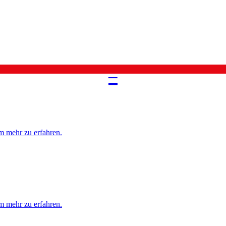
–
m mehr zu erfahren.
m mehr zu erfahren.