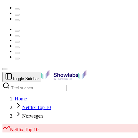
Toggle Sidebar
Home
Netflix Top 10
Norwegen
Netflix
Top 10