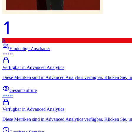
1
N
Eindeutige Zuschauer
••••••
Verfügbar in Advanced Analytics
Diese Metriken sind in Advanced Analytics verfügbar. Klicken Sie, u
Gesamtaufrufe
••••••
Verfügbar in Advanced Analytics
Diese Metriken sind in Advanced Analytics verfügbar. Klicken Sie, u