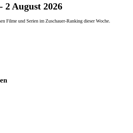
 - 2 August 2026
henen Filme und Serien im Zuschauer-Ranking dieser Woche.
gen