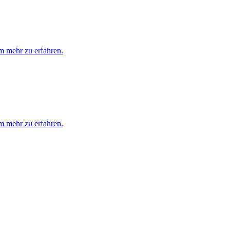
m mehr zu erfahren.
m mehr zu erfahren.