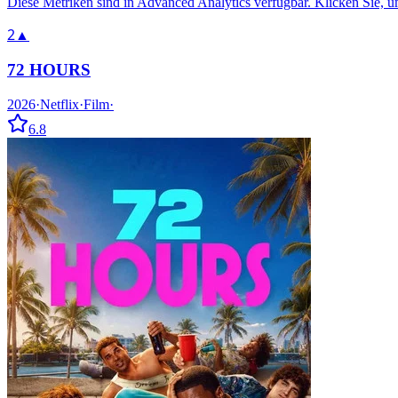
Diese Metriken sind in Advanced Analytics verfügbar. Klicken Sie, u
2
▲
72 HOURS
2026
·
Netflix
·
Film
·
6.8