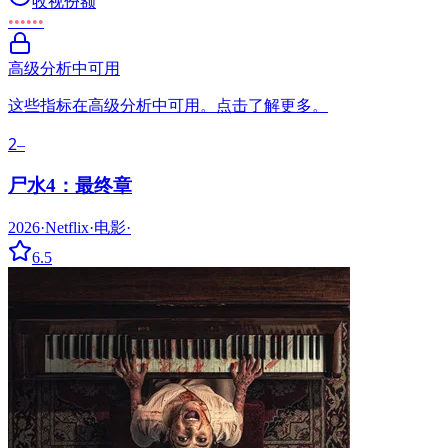
收视份额
••••••
高级分析中可用
这些指标在高级分析中可用。点击了解更多。
2
–
尸水4：最终章
2026
·
Netflix
·
电影
·
6.5