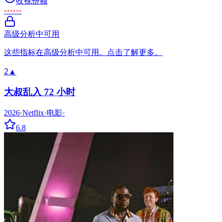
收视份额
••••••
高级分析中可用
这些指标在高级分析中可用。点击了解更多。
2
▲
大叔乱入 72 小时
2026
·
Netflix
·
电影
·
6.8