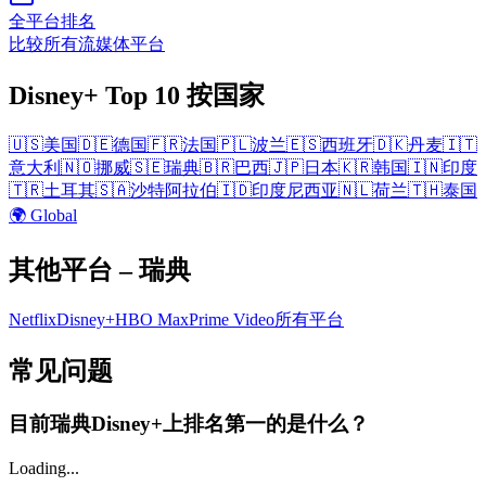
全平台排名
比较所有流媒体平台
Disney+
Top 10
按国家
🇺🇸
美国
🇩🇪
德国
🇫🇷
法国
🇵🇱
波兰
🇪🇸
西班牙
🇩🇰
丹麦
🇮🇹
意大利
🇳🇴
挪威
🇸🇪
瑞典
🇧🇷
巴西
🇯🇵
日本
🇰🇷
韩国
🇮🇳
印度
🇹🇷
土耳其
🇸🇦
沙特阿拉伯
🇮🇩
印度尼西亚
🇳🇱
荷兰
🇹🇭
泰国
🌍 Global
其他平台
– 瑞典
Netflix
Disney+
HBO Max
Prime Video
所有平台
常见问题
目前瑞典Disney+上排名第一的是什么？
Loading...