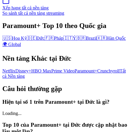
Xếp hạng tất cả nền tảng
So sánh tất cả nền tảng streaming
Paramount+
Top 10
theo Quốc gia
🇺🇸
Hoa Kỳ
🇩🇪
Đức
🇫🇷
Pháp
🇮🇹
Ý
🇧🇷
Brazil
🇰🇷
Hàn Quốc
🌍 Global
Nền tảng Khác
tại Đức
Netflix
Disney+
HBO Max
Prime Video
Paramount+
Crunchyroll
Tất
cả Nền tảng
Câu hỏi thường gặp
Hiện tại số 1 trên Paramount+ tại Đức là gì?
Loading...
Top 10 của Paramount+ tại Đức được cập nhật bao
lâu một lần?