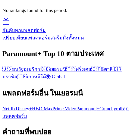
No rankings found for this period.
อันดับทุกแพลตฟอร์ม
เปรียบเทียบแพลตฟอร์มสตรีมมิ่งทั้งหมด
Paramount+
Top 10
ตามประเทศ
🇺🇸
สหรัฐอเมริกา
🇩🇪
เยอรมนี
🇫🇷
ฝรั่งเศส
🇮🇹
อิตาลี
🇧🇷
บราซิล
🇰🇷
เกาหลีใต้
🌍 Global
แพลตฟอร์มอื่น
ในเยอรมนี
Netflix
Disney+
HBO Max
Prime Video
Paramount+
Crunchyroll
ทุก
แพลตฟอร์ม
คำถามที่พบบ่อย