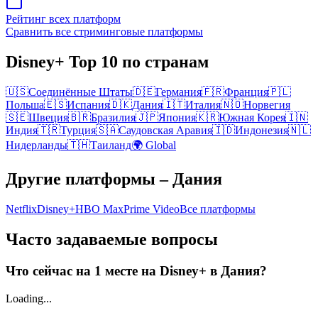
Рейтинг всех платформ
Сравнить все стриминговые платформы
Disney+
Top 10
по странам
🇺🇸
Соединённые Штаты
🇩🇪
Германия
🇫🇷
Франция
🇵🇱
Польша
🇪🇸
Испания
🇩🇰
Дания
🇮🇹
Италия
🇳🇴
Норвегия
🇸🇪
Швеция
🇧🇷
Бразилия
🇯🇵
Япония
🇰🇷
Южная Корея
🇮🇳
Индия
🇹🇷
Турция
🇸🇦
Саудовская Аравия
🇮🇩
Индонезия
🇳🇱
Нидерланды
🇹🇭
Таиланд
🌍 Global
Другие платформы
– Дания
Netflix
Disney+
HBO Max
Prime Video
Все платформы
Часто задаваемые вопросы
Что сейчас на 1 месте на Disney+ в Дания?
Loading...