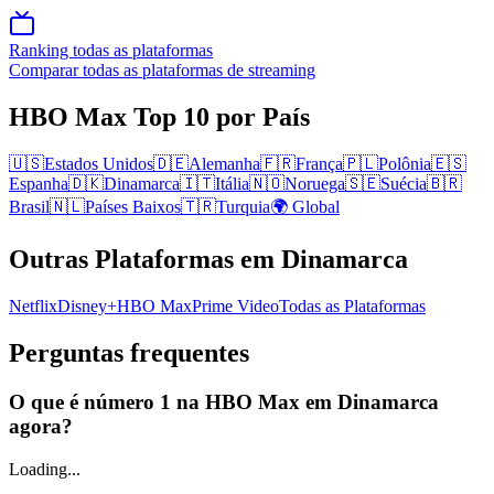
Ranking todas as plataformas
Comparar todas as plataformas de streaming
HBO Max
Top 10
por País
🇺🇸
Estados Unidos
🇩🇪
Alemanha
🇫🇷
França
🇵🇱
Polônia
🇪🇸
Espanha
🇩🇰
Dinamarca
🇮🇹
Itália
🇳🇴
Noruega
🇸🇪
Suécia
🇧🇷
Brasil
🇳🇱
Países Baixos
🇹🇷
Turquia
🌍 Global
Outras Plataformas
em Dinamarca
Netflix
Disney+
HBO Max
Prime Video
Todas as Plataformas
Perguntas frequentes
O que é número 1 na HBO Max em Dinamarca
agora?
Loading...