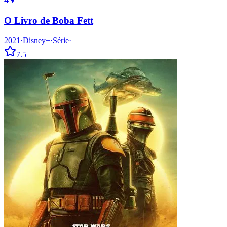
4
▼
O Livro de Boba Fett
2021
·
Disney+
·
Série
·
7.5