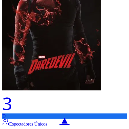
3
D
▲
Espectadores Únicos