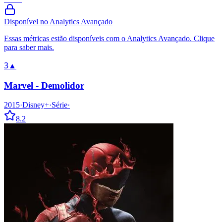
Disponível no Analytics Avançado
Essas métricas estão disponíveis com o Analytics Avançado. Clique
para saber mais.
3
▲
Marvel - Demolidor
2015
·
Disney+
·
Série
·
8.2