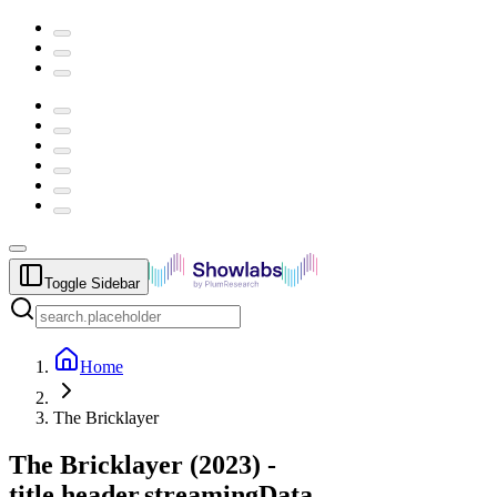
Toggle Sidebar
Home
The Bricklayer
The Bricklayer
(
2023
) -
title.header.streamingData