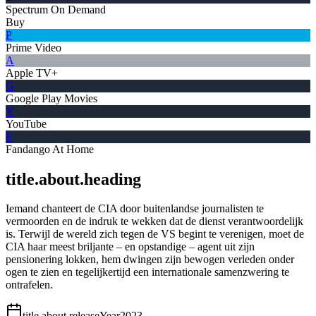
Spectrum On Demand
Buy
P
Prime Video
A
Apple TV+
G
Google Play Movies
Y
YouTube
F
Fandango At Home
title.about.heading
Iemand chanteert de CIA door buitenlandse journalisten te
vermoorden en de indruk te wekken dat de dienst verantwoordelijk
is. Terwijl de wereld zich tegen de VS begint te verenigen, moet de
CIA haar meest briljante – en opstandige – agent uit zijn
pensionering lokken, hem dwingen zijn bewogen verleden onder
ogen te zien en tegelijkertijd een internationale samenzwering te
ontrafelen.
title.about.releaseYear
2023