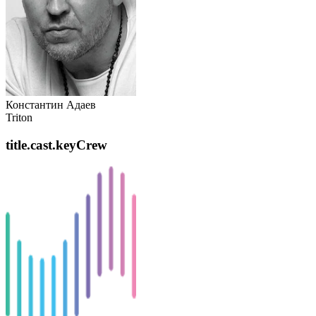
Константин Адаев
Triton
title.cast.keyCrew