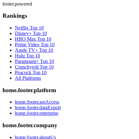
footer.powered
Rankings
Netflix
Top 10
Disney+
Top 10
HBO Max
Top 10
Prime Video
Top 10
Apple TV+
Top 10
Hulu
Top 10
Paramount+
Top 10
Crunchyroll
Top 10
Peacock
Top 10
All Platforms
home.footer.platform
home.footer.apiAccess
home.footer.dataExport
home.footer.enterprise
home.footer.company
home.footer.aboutUs