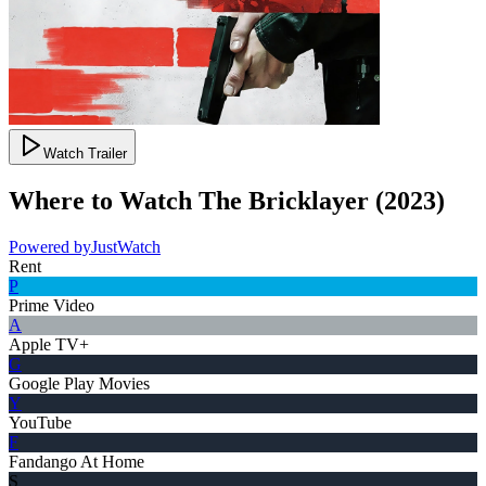
Watch Trailer
Where to Watch
The Bricklayer
(
2023
)
Powered by
JustWatch
Rent
P
Prime Video
A
Apple TV+
G
Google Play Movies
Y
YouTube
F
Fandango At Home
S