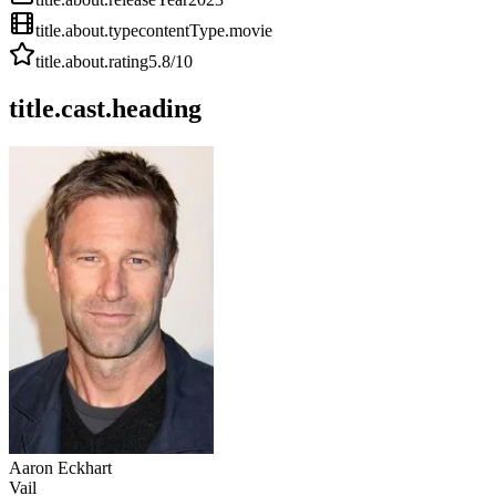
title.about.type
contentType.movie
title.about.rating
5.8
/10
title.cast.heading
Aaron Eckhart
Vail