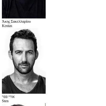
Άκης Σακελλαρίου
Kostas
אורי פפר
Sten