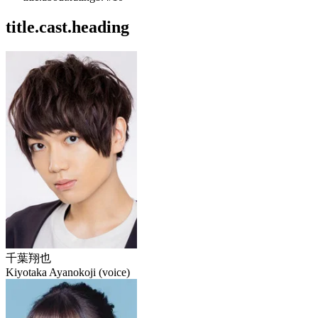
title.cast.heading
千葉翔也
Kiyotaka Ayanokoji (voice)