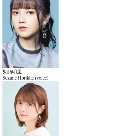
鬼頭明里
Suzune Horikita (voice)