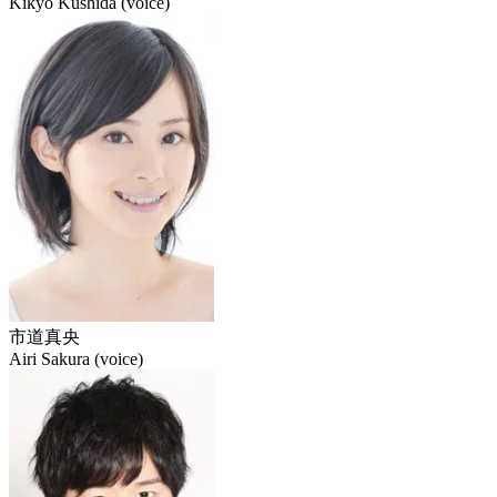
Kikyo Kushida (voice)
市道真央
Airi Sakura (voice)