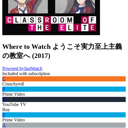
Where to Watch
ようこそ実力至上主義
の教室へ
(
2017
)
Powered by
JustWatch
Included with subscription
C
Crunchyroll
P
Prime Video
Y
YouTube TV
Buy
P
Prime Video
A