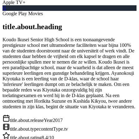
Apple TV+
G
Google Play Movies
title.about.heading
Koudo Ikusei Senior High School is een toonaangevende
prestigieuze school met ultramoderne faciliteiten waar bijna 100%
van de studenten doorstroomt naar de universiteit of werk vindt. De
studenten daar hebben de vrijheid om elk kapsel te dragen en alle
persoonlijke spullen mee te nemen die ze willen. Koudo Ikusei is
een paradijsachtige school, maar de waarheid is dat alleen de meest
superieure leerlingen een gunstige behandeling krijgen. Ayanokouji
Kiyotaka is een leerling van de D-klas, waar de school haar
'inferieure' leerlingen dumpt om ze belachelijk te maken. Om een ​​
bepaalde reden was Kiyotaka onzorgvuldig bij zijn
toelatingsexamen en werd hij in de D-klas geplaatst. Na een
ontmoeting met Horikita Suzune en Kushida Kikyou, twee andere
studenten in zijn klas, begint de situatie van Kiyotaka te veranderen.
title.about.releaseYear
2017
title.about.type
contentType.tv
title.about.rating
8.4
/10