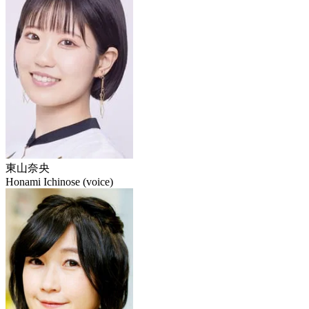
東山奈央
Honami Ichinose (voice)