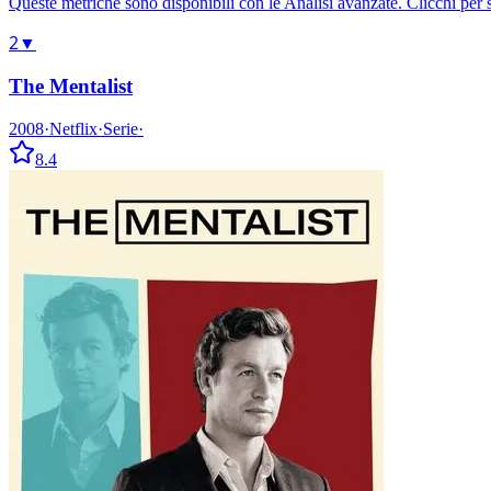
Queste metriche sono disponibili con le Analisi avanzate. Clicchi per 
2
▼
The Mentalist
2008
·
Netflix
·
Serie
·
8.4