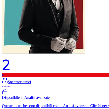
2
N
Spettatori unici
••••••
Disponibile in Analisi avanzate
Queste metriche sono disponibili con le Analisi avanzate. Clicchi per 