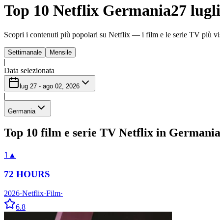
Top 10 Netflix Germania
27 lugl
Scopri i contenuti più popolari su Netflix — i film e le serie TV più vist
Settimanale
Mensile
|
Data selezionata
lug 27 - ago 02, 2026
|
Germania
Top 10 film e serie TV Netflix in Germani
1
▲
72 HOURS
2026
·
Netflix
·
Film
·
6.8