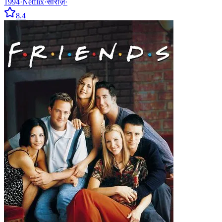
1994
·
Netflix
·
सीरीज़
·
8.4