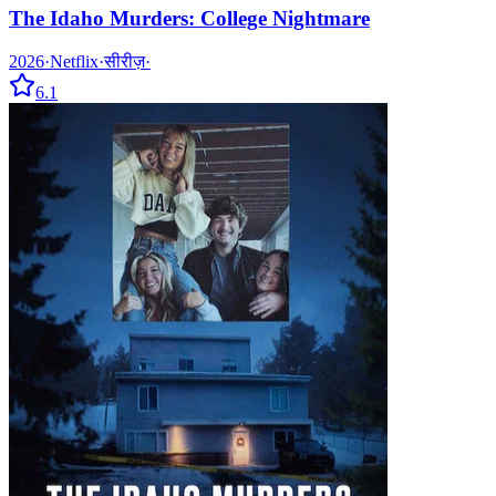
The Idaho Murders: College Nightmare
2026
·
Netflix
·
सीरीज़
·
6.1