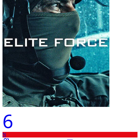
6
N
–