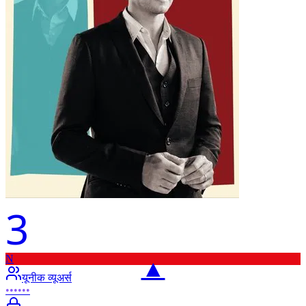
3
N
▲
यूनीक व्यूअर्स
••••••