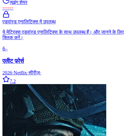
व्यूइंग शेयर
••••••
एडवांस्ड एनालिटिक्स में उपलब्ध
ये मेट्रिक्स एडवांस्ड एनालिटिक्स के साथ उपलब्ध हैं। और जानने के लिए
क्लिक करें।
6
–
एलीट फ़ोर्स
2026
·
Netflix
·
सीरीज़
·
7.2