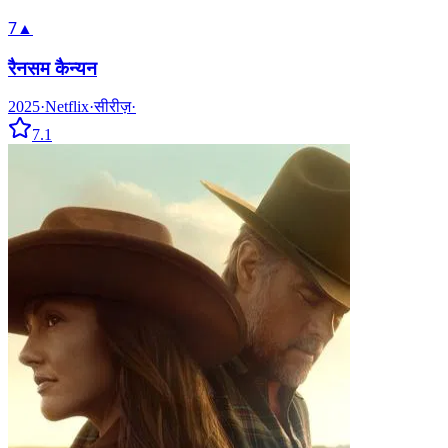
7
▲
रैनसम कैन्यन
2025
·
Netflix
·
सीरीज़
·
7.1