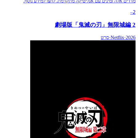
מדדים אלה זמינים עם אנליטיקה מתקדמת. לחצו למידע נוסף.
2
–
劇場版「鬼滅の刃」無限城編 2
2026
·
Netflix
·
סרט