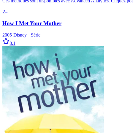
Ces métriques sont disponibles avec Advanced Analytics. Cliquez pour
2
–
How I Met Your Mother
2005
·
Disney+
·
Série
·
8.1