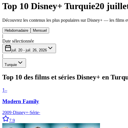
Top 10 Disney+ Turquie
20 juille
Découvrez les contenus les plus populaires sur Disney+ — les films et 
Hebdomadaire
Mensuel
|
Date sélectionnée
juil. 20 - juil. 26, 2026
|
Turquie
Top 10 des films et séries Disney+ en Turq
1
–
Modern Family
2009
·
Disney+
·
Série
·
7.9