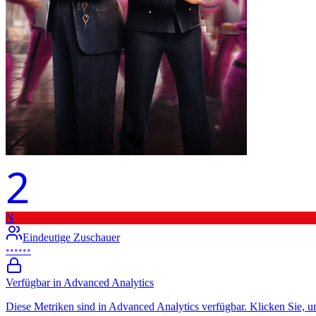
2
N
Eindeutige Zuschauer
••••••
Verfügbar in Advanced Analytics
Diese Metriken sind in Advanced Analytics verfügbar. Klicken Sie, u