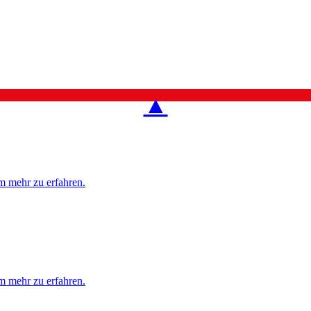
▲
m mehr zu erfahren.
m mehr zu erfahren.