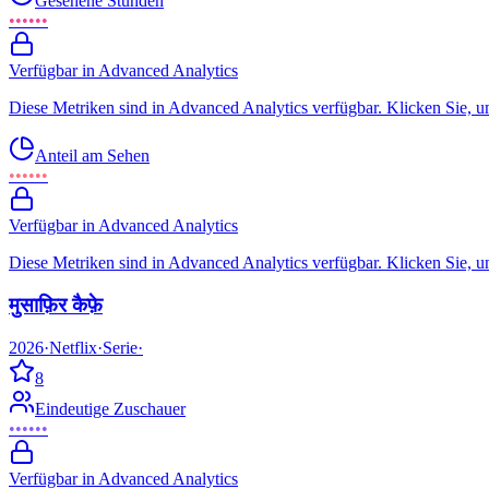
Gesehene Stunden
••••••
Verfügbar in Advanced Analytics
Diese Metriken sind in Advanced Analytics verfügbar. Klicken Sie, u
Anteil am Sehen
••••••
Verfügbar in Advanced Analytics
Diese Metriken sind in Advanced Analytics verfügbar. Klicken Sie, u
मुसाफ़िर कैफ़े
2026
·
Netflix
·
Serie
·
8
Eindeutige Zuschauer
••••••
Verfügbar in Advanced Analytics