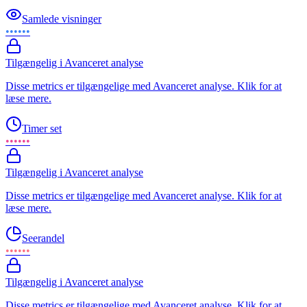
Samlede visninger
••••••
Tilgængelig i Avanceret analyse
Disse metrics er tilgængelige med Avanceret analyse. Klik for at
læse mere.
Timer set
••••••
Tilgængelig i Avanceret analyse
Disse metrics er tilgængelige med Avanceret analyse. Klik for at
læse mere.
Seerandel
••••••
Tilgængelig i Avanceret analyse
Disse metrics er tilgængelige med Avanceret analyse. Klik for at