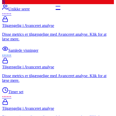
N
–
Unikke seere
••••••
Tilgængelig i Avanceret analyse
Disse metrics er tilgængelige med Avanceret analyse. Klik for at
læse mere.
Samlede visninger
••••••
Tilgængelig i Avanceret analyse
Disse metrics er tilgængelige med Avanceret analyse. Klik for at
læse mere.
Timer set
••••••
Tilgængelig i Avanceret analyse