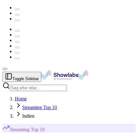
Toggle Sidebar
Home
Streaming Top 10
Indien
Streaming
Top 10