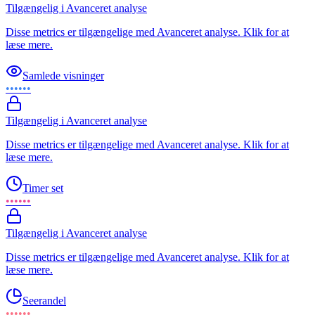
Tilgængelig i Avanceret analyse
Disse metrics er tilgængelige med Avanceret analyse. Klik for at
læse mere.
Samlede visninger
••••••
Tilgængelig i Avanceret analyse
Disse metrics er tilgængelige med Avanceret analyse. Klik for at
læse mere.
Timer set
••••••
Tilgængelig i Avanceret analyse
Disse metrics er tilgængelige med Avanceret analyse. Klik for at
læse mere.
Seerandel
••••••