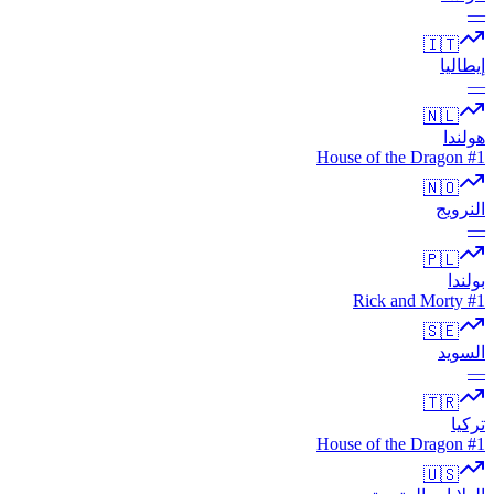
—
🇮🇹
إيطاليا
—
🇳🇱
هولندا
House of the Dragon
#1
🇳🇴
النرويج
—
🇵🇱
بولندا
Rick and Morty
#1
🇸🇪
السويد
—
🇹🇷
تركيا
House of the Dragon
#1
🇺🇸