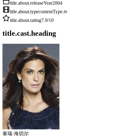
title.about.releaseYear
2004
title.about.type
contentType.tv
title.about.rating
7.9
/10
title.cast.heading
泰瑞·海切尔