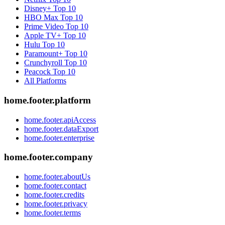
Disney+
Top 10
HBO Max
Top 10
Prime Video
Top 10
Apple TV+
Top 10
Hulu
Top 10
Paramount+
Top 10
Crunchyroll
Top 10
Peacock
Top 10
All Platforms
home.footer.platform
home.footer.apiAccess
home.footer.dataExport
home.footer.enterprise
home.footer.company
home.footer.aboutUs
home.footer.contact
home.footer.credits
home.footer.privacy
home.footer.terms