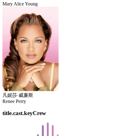
Mary Alice Young
凡妮莎·威廉斯
Renee Perry
title.cast.keyCrew