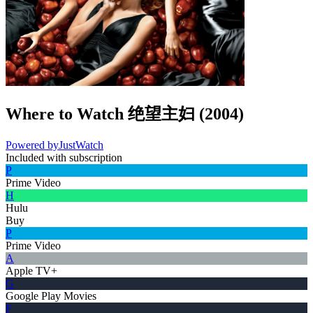
Where to Watch
绝望主妇
(
2004
)
Powered by
JustWatch
Included with subscription
P
Prime Video
H
Hulu
Buy
P
Prime Video
A
Apple TV+
G
Google Play Movies
F