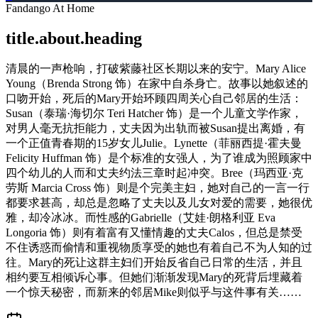
Fandango At Home
title.about.heading
清晨的一声枪响，打破紫藤社区长期以来的安宁。Mary Alice
Young（Brenda Strong 饰）在家中自杀身亡。故事以她叙述的
口吻开始，死后的Mary开始环顾四周关心自己邻居的生活：
Susan（泰瑞·海切尔 Teri Hatcher 饰）是一个儿童文学作家，
对男人毫无抗拒能力，丈夫因为出轨而被Susan提出离婚，有
一个正值青春期的15岁女儿Julie。Lynette（菲丽西提·霍夫曼
Felicity Huffman 饰）是个标准的女强人，为了谁成为照顾家中
四个幼儿的人而和丈夫约法三章时起冲突。Bree（玛西亚·克
劳斯 Marcia Cross 饰）则是个完美主妇，她对自己的一言一行
都要求甚高，却总是忽略了丈夫以及儿女对爱的需要，她很优
雅，却冷冰冰。而性感的Gabrielle（艾娃·朗格利亚 Eva
Longoria 饰）则有着富有又懂情趣的丈夫Calos，但总是禁受
不住诱惑而偷情和重视物质享受的她也有着自己不为人知的过
往。Mary的死让这群主妇们开始反省自己日常的生活，并且
相约要互相倾诉心事。但她们渐渐发现Mary的死背后埋藏着
一个惊天秘密，而新来的邻居Mike则似乎与这件事有关……