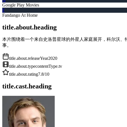
Google Play Movies
F
Fandango At Home
title.about.heading
本片围绕着一个来自史洛普星球的外星人家庭展开，科尔沃、
事。
title.about.releaseYear
2020
title.about.type
contentType.tv
title.about.rating
7.8
/10
title.cast.heading