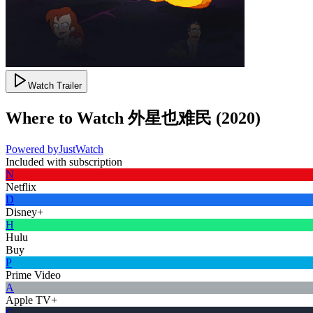
Watch Trailer
Where to Watch
外星也难民
(
2020
)
Powered by
JustWatch
Included with subscription
N
Netflix
D
Disney+
H
Hulu
Buy
P
Prime Video
A
Apple TV+
G