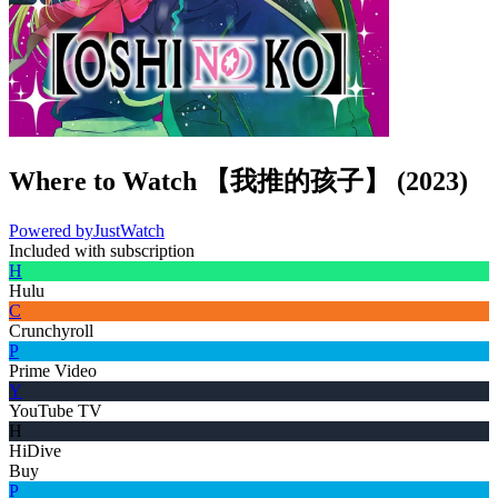
Where to Watch
【我推的孩子】
(
2023
)
Powered by
JustWatch
Included with subscription
H
Hulu
C
Crunchyroll
P
Prime Video
Y
YouTube TV
H
HiDive
Buy
P