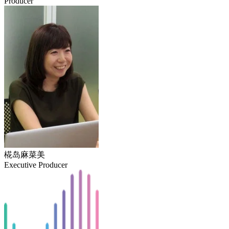
Producer
椛岛麻菜美
Executive Producer