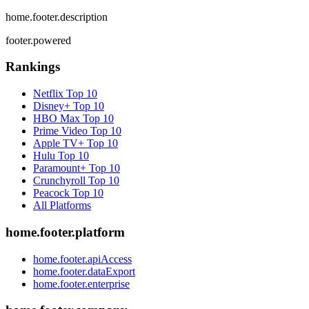
home.footer.description
footer.powered
Rankings
Netflix
Top 10
Disney+
Top 10
HBO Max
Top 10
Prime Video
Top 10
Apple TV+
Top 10
Hulu
Top 10
Paramount+
Top 10
Crunchyroll
Top 10
Peacock
Top 10
All Platforms
home.footer.platform
home.footer.apiAccess
home.footer.dataExport
home.footer.enterprise