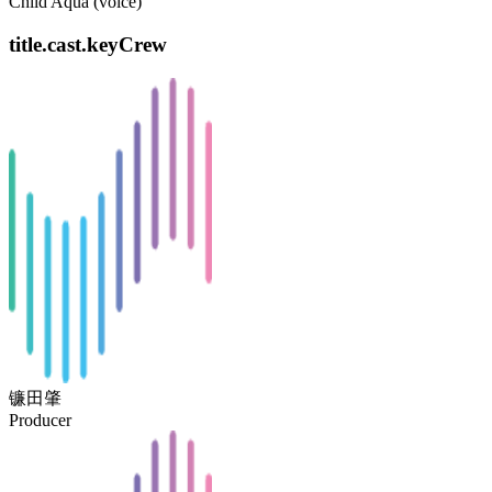
Child Aqua (voice)
title.cast.keyCrew
镰田肇
Producer